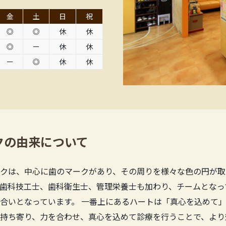
金
土
日
祝
◎
◎
休
休
◎
ー
休
休
ー
◎
休
休
クの由来について
クは、中心に歯のマークがあり、その周りを様々な色の円が取
歯科技工士、歯科衛生士、管理栄養士も加わり、チームとなっ
合いとなっています。 一番上にあるハートは「真心を込めて」
持ち寄り、力を合わせ、真心を込めて診療を行うことで、より