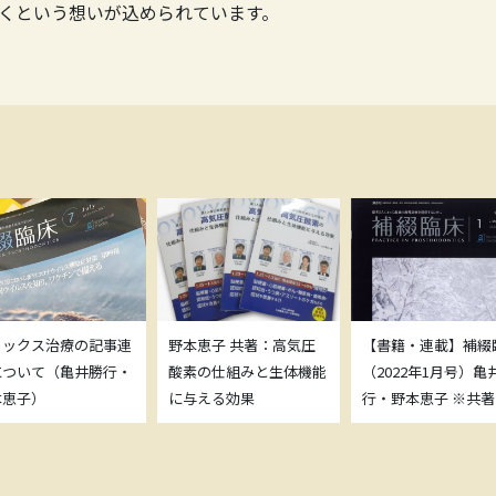
くという想いが込められています。
トックス治療の記事連
野本恵子 共著：高気圧
【書籍・連載】補綴
について（亀井勝行・
酸素の仕組みと生体機能
（2022年1月号）亀
本恵子）
に与える効果
行・野本恵子 ※共著