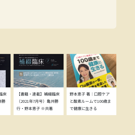
臨床
【書籍・連載】補綴臨床
野本恵子 著：口腔ケア
ボトッ
井勝
（2021年7月号）亀井勝
と酸素ルームで100歳ま
載につ
行・野本恵子 ※共著
で健康に生きる
野本恵