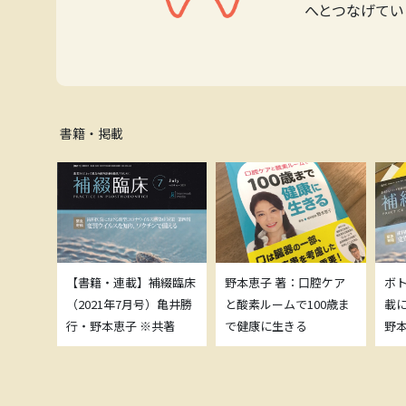
へとつなげてい
書籍・掲載
補綴臨床
【書籍・連載】補綴臨床
野本恵子 著：口腔ケア
ボ
）亀井勝
（2021年7月号）亀井勝
と酸素ルームで100歳ま
載
共著
行・野本恵子 ※共著
で健康に生きる
野