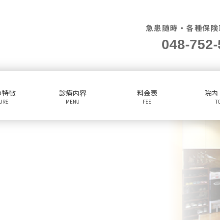
急患随時・各種保険
048-752-
の特徴
診療内容
料金表
院内
TURE
MENU
FEE
T