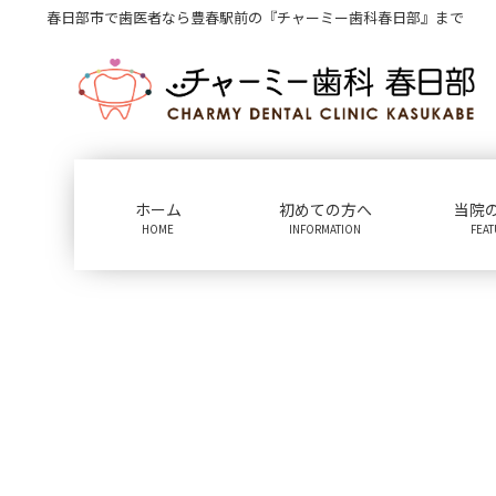
コ
ナ
春日部市で歯医者なら豊春駅前の『チャーミー歯科春日部』まで
ン
ビ
テ
ゲ
ン
ー
ツ
シ
に
ョ
移
ン
動
に
ホーム
初めての方へ
当院
移
HOME
INFORMATION
FEA
動