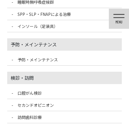
睡眠時無呼吸症候群
コ
ナ
ン
ビ
SPP・SLP・FNAPによる治療
テ
ゲ
ン
ー
インソール（足装具）
ツ
シ
に
ョ
移
ン
予防・メインテナンス
動
に
移
動
予防・メインテナンス
メディア
検診・訪問
口腔がん検診
HOME
メディア
Tooth human implant
セカンドオピニオン
2020/8/1
訪問歯科診療
Tooth human implant