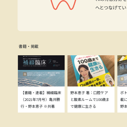
へとつなげてい
書籍・掲載
補綴臨床
【書籍・連載】補綴臨床
野本恵子 著：口腔ケア
ボ
）亀井勝
（2021年7月号）亀井勝
と酸素ルームで100歳ま
載
共著
行・野本恵子 ※共著
で健康に生きる
野