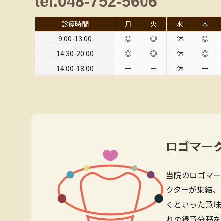
tel.048-752-5606
診療時間
月
火
水
木
9:00-13:00
◎
◎
休
◎
14:30-20:00
◎
◎
休
◎
14:00-18:00
ー
ー
休
ー
ロゴマー
当院のロゴマー
クターが集結、
くといった意味
れの得意分野を