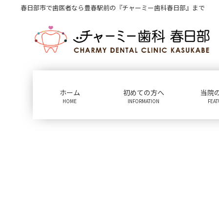
コ
ナ
春日部市で歯医者なら豊春駅前の『チャーミー歯科春日部』まで
ン
ビ
テ
ゲ
ン
ー
ツ
シ
に
ョ
移
ン
動
に
ホーム
初めての方へ
当院
移
HOME
INFORMATION
FEA
動