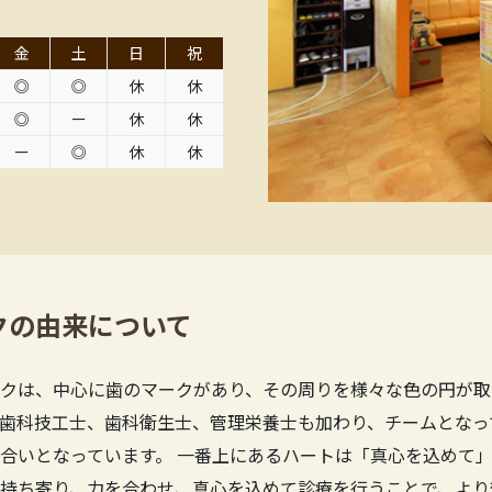
金
土
日
祝
◎
◎
休
休
◎
ー
休
休
ー
◎
休
休
クの由来について
クは、中心に歯のマークがあり、その周りを様々な色の円が取
歯科技工士、歯科衛生士、管理栄養士も加わり、チームとなっ
合いとなっています。 一番上にあるハートは「真心を込めて」
持ち寄り、力を合わせ、真心を込めて診療を行うことで、より