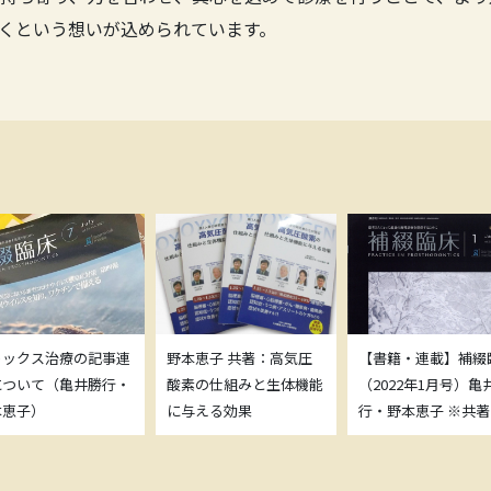
くという想いが込められています。
トックス治療の記事連
野本恵子 共著：高気圧
【書籍・連載】補綴
について（亀井勝行・
酸素の仕組みと生体機能
（2022年1月号）亀
本恵子）
に与える効果
行・野本恵子 ※共著