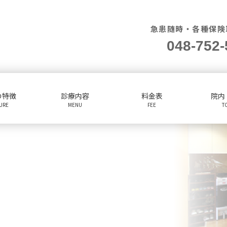
急患随時・各種保険
048-752-
の特徴
診療内容
料金表
院内
TURE
MENU
FEE
T