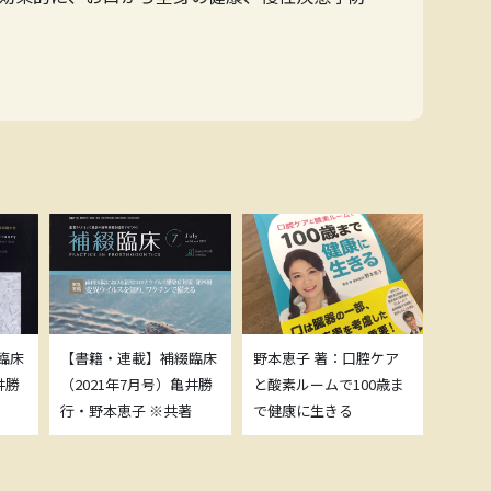
臨床
【書籍・連載】補綴臨床
野本恵子 著：口腔ケア
ボトッ
井勝
（2021年7月号）亀井勝
と酸素ルームで100歳ま
載につ
行・野本恵子 ※共著
で健康に生きる
野本恵