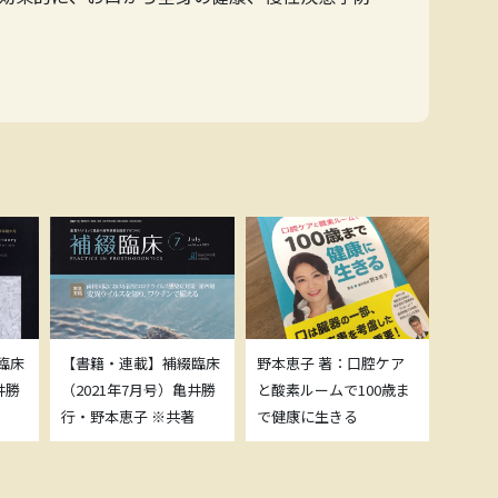
臨床
【書籍・連載】補綴臨床
野本恵子 著：口腔ケア
ボトッ
井勝
（2021年7月号）亀井勝
と酸素ルームで100歳ま
載につ
行・野本恵子 ※共著
で健康に生きる
野本恵