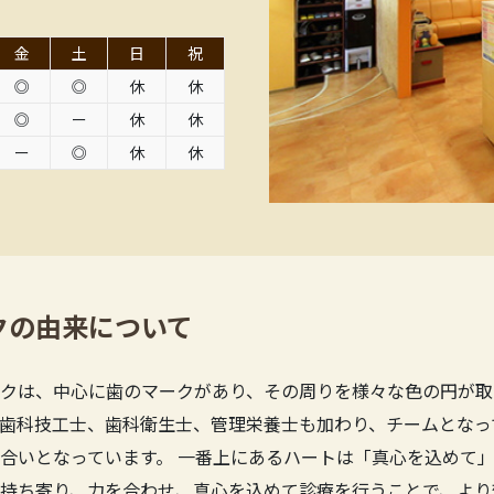
金
土
日
祝
◎
◎
休
休
◎
ー
休
休
ー
◎
休
休
クの由来について
クは、中心に歯のマークがあり、その周りを様々な色の円が取
歯科技工士、歯科衛生士、管理栄養士も加わり、チームとなっ
合いとなっています。 一番上にあるハートは「真心を込めて」
持ち寄り、力を合わせ、真心を込めて診療を行うことで、より