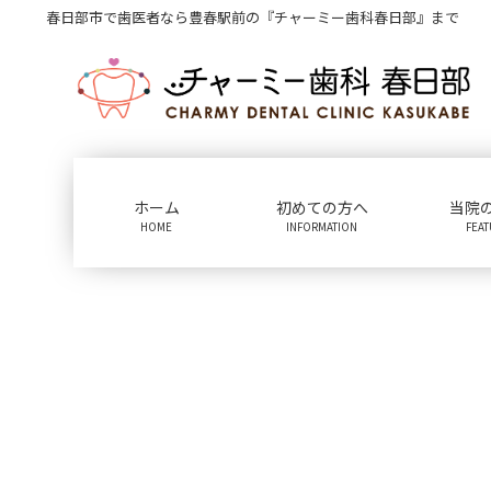
コ
ナ
春日部市で歯医者なら豊春駅前の『チャーミー歯科春日部』まで
ン
ビ
テ
ゲ
ン
ー
ツ
シ
に
ョ
移
ン
動
に
ホーム
初めての方へ
当院
移
HOME
INFORMATION
FEA
動