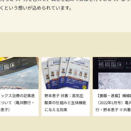
くという想いが込められています。
トックス治療の記事連
野本恵子 共著：高気圧
【書籍・連載】補綴
について（亀井勝行・
酸素の仕組みと生体機能
（2022年1月号）亀
本恵子）
に与える効果
行・野本恵子 ※共著