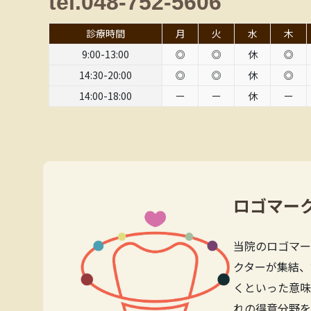
tel.048-752-5606
診療時間
月
火
水
木
9:00-13:00
◎
◎
休
◎
14:30-20:00
◎
◎
休
◎
14:00-18:00
ー
ー
休
ー
ロゴマー
当院のロゴマー
クターが集結、
くといった意味
れの得意分野を