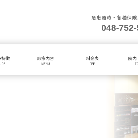
急患随時・各種保険
048-752-
の特徴
診療内容
料金表
院内
TURE
MENU
FEE
T