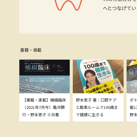
へとつなげてい
書籍・掲載
補綴臨床
【書籍・連載】補綴臨床
野本恵子 著：口腔ケア
ボ
）亀井勝
（2021年7月号）亀井勝
と酸素ルームで100歳ま
載
共著
行・野本恵子 ※共著
で健康に生きる
野