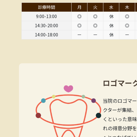
診療時間
月
火
水
木
9:00-13:00
◎
◎
休
◎
14:30-20:00
◎
◎
休
◎
14:00-18:00
ー
ー
休
ー
ロゴマー
当院のロゴマー
クターが集結、
くといった意味
れの得意分野を