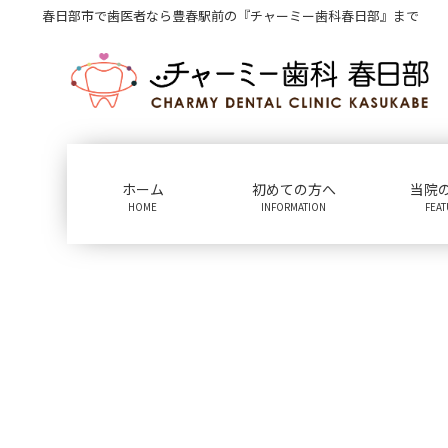
コ
ナ
春日部市で歯医者なら豊春駅前の『チャーミー歯科春日部』まで
ン
ビ
テ
ゲ
ン
ー
ツ
シ
に
ョ
移
ン
動
に
ホーム
初めての方へ
当院
移
HOME
INFORMATION
FEA
動