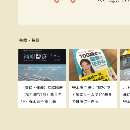
へとつなげてい
書籍・掲載
補綴臨床
【書籍・連載】補綴臨床
野本恵子 著：口腔ケア
ボ
）亀井勝
（2021年7月号）亀井勝
と酸素ルームで100歳ま
載
共著
行・野本恵子 ※共著
で健康に生きる
野