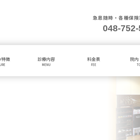
急患随時・各種保険
048-752-
の特徴
診療内容
料金表
院内
TURE
MENU
FEE
T