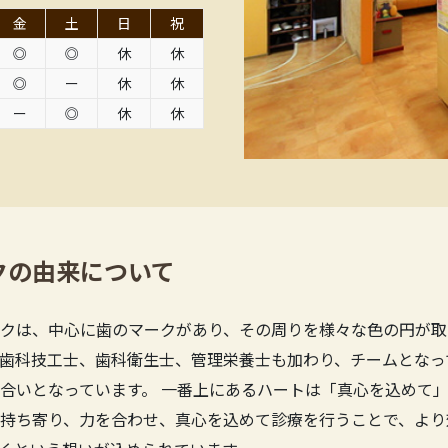
金
土
日
祝
◎
◎
休
休
◎
ー
休
休
ー
◎
休
休
クの由来について
クは、中心に歯のマークがあり、その周りを様々な色の円が取
歯科技工士、歯科衛生士、管理栄養士も加わり、チームとなっ
合いとなっています。 一番上にあるハートは「真心を込めて」
持ち寄り、力を合わせ、真心を込めて診療を行うことで、より