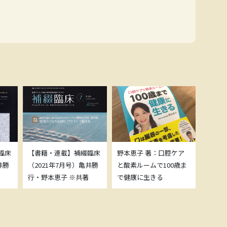
臨床
【書籍・連載】補綴臨床
野本恵子 著：口腔ケア
ボトッ
井勝
（2021年7月号）亀井勝
と酸素ルームで100歳ま
載につ
行・野本恵子 ※共著
で健康に生きる
野本恵