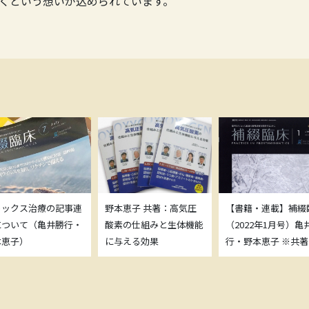
くという想いが込められています。
トックス治療の記事連
野本恵子 共著：高気圧
【書籍・連載】補綴
について（亀井勝行・
酸素の仕組みと生体機能
（2022年1月号）亀
本恵子）
に与える効果
行・野本恵子 ※共著