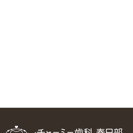
RSS（メディプラングループニュース）
ニューヨーク大学 歯学部に視察に来ました
2025/1/25
中国からのツアーの一団50人がパルフェクリニックを見学
しました
2024/11/17
スマーティ矯正をしている中国人歯科医師に対して神奈川歯
科大学の見学ツアーを企画しました
2024/10/29
マウスピース矯正システム「スマーティー（Smartee）」が
日本初上陸
2024/9/11
ホーチミンで1番のインプラント施設を訪問
2024/8/15