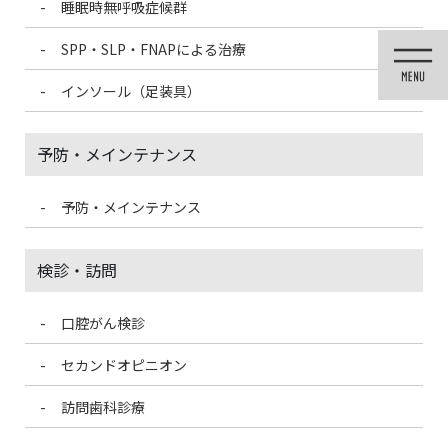
睡眠時無呼吸症候群
コ
ナ
ン
ビ
SPP・SLP・FNAPによる治療
テ
ゲ
ン
ー
インソール（足装具）
ツ
シ
に
ョ
移
ン
予防・メインテナンス
動
に
移
動
予防・メインテナンス
メディア
検診・訪問
口腔がん検診
HOME
メディア
mutsu-bana_アートボード 1
セカンドオピニオン
2021/9/22
訪問歯科診療
mutsu-bana_アートボード 1