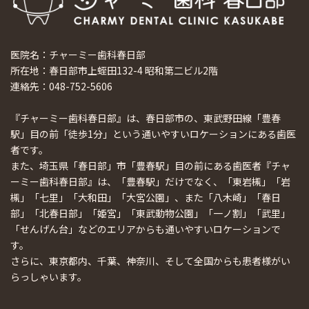
医院名：チャーミー歯科春日部
所在地：春日部市上蛭田132-4 昭和第二ビル2階
連絡先：048-752-5606
『チャーミー歯科春日部』は、春日部市の、東武野田線「豊春
駅」目の前「徒歩1分」という通いやすいロケーションにある歯医
者です。
また、埼玉県「春日部」市「豊春駅」目の前にある歯医者『チャ
ーミー歯科春日部』は、「豊春駅」だけでなく、「東岩槻」「岩
槻」「七里」「大和田」「大宮公園」、また「八木崎」「春日
部」「北春日部」「姫宮」「東武動物公園」「一ノ割」「武里」
「せんげん台」などのエリアからも通いやすいロケーションで
す。
さらに、東京都内、千葉、神奈川、そして全国からも患者様がい
らっしゃいます。