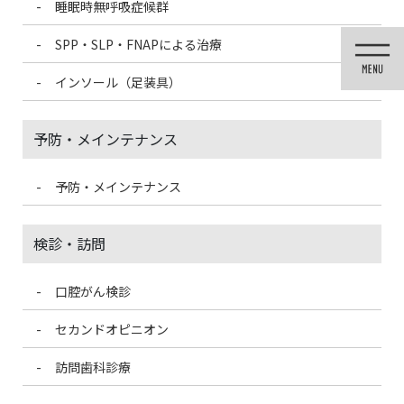
睡眠時無呼吸症候群
コ
ナ
ン
ビ
SPP・SLP・FNAPによる治療
テ
ゲ
ン
ー
インソール（足装具）
ツ
シ
に
ョ
移
ン
予防・メインテナンス
動
に
移
動
予防・メインテナンス
メディア
検診・訪問
口腔がん検診
HOME
メディア
mutsu-bana
セカンドオピニオン
2024/10/22
訪問歯科診療
mutsu-bana