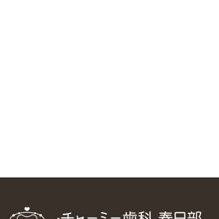
RSS（メディプラングループニュース）
ニューヨーク大学 歯学部に視察に来ました
2025/1/25
中国からのツアーの一団50人がパルフェクリニックを見学
しました
2024/11/17
スマーティ矯正をしている中国人歯科医師に対して神奈川歯
科大学の見学ツアーを企画しました
2024/10/29
マウスピース矯正システム「スマーティー（Smartee）」が
日本初上陸
2024/9/11
ホーチミンで1番のインプラント施設を訪問
2024/8/15