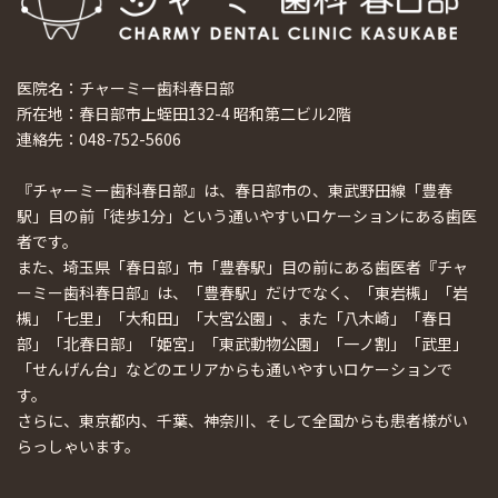
医院名：チャーミー歯科春日部
所在地：春日部市上蛭田132-4 昭和第二ビル2階
連絡先：048-752-5606
『チャーミー歯科春日部』は、春日部市の、東武野田線「豊春
駅」目の前「徒歩1分」という通いやすいロケーションにある歯医
者です。
また、埼玉県「春日部」市「豊春駅」目の前にある歯医者『チャ
ーミー歯科春日部』は、「豊春駅」だけでなく、「東岩槻」「岩
槻」「七里」「大和田」「大宮公園」、また「八木崎」「春日
部」「北春日部」「姫宮」「東武動物公園」「一ノ割」「武里」
「せんげん台」などのエリアからも通いやすいロケーションで
す。
さらに、東京都内、千葉、神奈川、そして全国からも患者様がい
らっしゃいます。