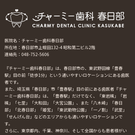
医院名：チャーミー歯科春日部
所在地：春日部市上蛭田132-4 昭和第二ビル2階
連絡先：048-752-5606
『チャーミー歯科春日部』は、春日部市の、東武野田線「豊春
駅」目の前「徒歩1分」という通いやすいロケーションにある歯医
者です。
また、埼玉県「春日部」市「豊春駅」目の前にある歯医者『チャ
ーミー歯科春日部』は、「豊春駅」だけでなく、「東岩槻」「岩
槻」「七里」「大和田」「大宮公園」、また「八木崎」「春日
部」「北春日部」「姫宮」「東武動物公園」「一ノ割」「武里」
「せんげん台」などのエリアからも通いやすいロケーションで
す。
さらに、東京都内、千葉、神奈川、そして全国からも患者様がい