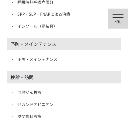
睡眠時無呼吸症候群
コ
ナ
ン
ビ
SPP・SLP・FNAPによる治療
テ
ゲ
ン
ー
インソール（足装具）
ツ
シ
に
ョ
移
ン
予防・メインテナンス
動
に
移
動
予防・メインテナンス
メディア
検診・訪問
口腔がん検診
HOME
メディア
metalfree-500300
セカンドオピニオン
2019/6/16
訪問歯科診療
metalfree-500300