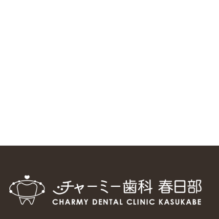
ニューヨーク大学 歯学部に視察に来ました
2025/1/25
中国からのツアーの一団50人がパルフェクリニックを見学
しました
2024/11/17
スマーティ矯正をしている中国人歯科医師に対して神奈川歯
科大学の見学ツアーを企画しました
2024/10/29
マウスピース矯正システム「スマーティー（Smartee）」が
日本初上陸
2024/9/11
ホーチミンで1番のインプラント施設を訪問
2024/8/15