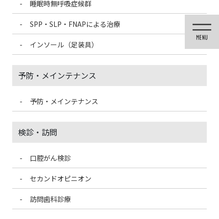
睡眠時無呼吸症候群
コ
ナ
ン
ビ
SPP・SLP・FNAPによる治療
テ
ゲ
ン
ー
インソール（足装具）
ツ
シ
に
ョ
移
ン
予防・メインテナンス
動
に
移
動
予防・メインテナンス
メディア
検診・訪問
口腔がん検診
HOME
メディア
MEDI Plan group – logo – fix-02
セカンドオピニオン
2022/2/10
訪問歯科診療
MEDI Plan group – logo – fix-02