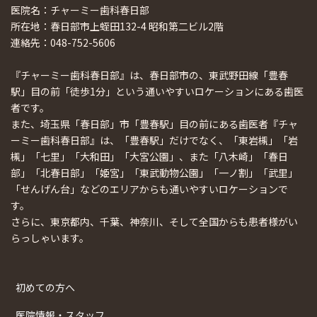
医院名：チャーミー歯科春日部
所在地：春日部市上蛭田132-4 昭和第二ビル2階
連絡先：048-752-5606
『チャーミー歯科春日部』は、春日部市の、東武野田線「豊春
駅」目の前「徒歩1分」という通いやすいロケーションにある歯医
者です。
また、埼玉県「春日部」市「豊春駅」目の前にある歯医者『チャ
ーミー歯科春日部』は、「豊春駅」だけでなく、「東岩槻」「岩
槻」「七里」「大和田」「大宮公園」、また「八木崎」「春日
部」「北春日部」「姫宮」「東武動物公園」「一ノ割」「武里」
「せんげん台」などのエリアからも通いやすいロケーションで
す。
さらに、東京都内、千葉、神奈川、そして全国からも患者様がい
らっしゃいます。
初めての方へ
医院情報・スタッフ