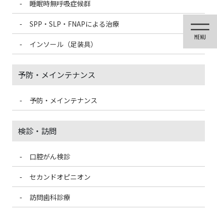
睡眠時無呼吸症候群
コ
ナ
ン
ビ
SPP・SLP・FNAPによる治療
テ
ゲ
ン
ー
インソール（足装具）
ツ
シ
に
ョ
移
ン
予防・メインテナンス
動
に
移
動
予防・メインテナンス
メディア
検診・訪問
口腔がん検診
HOME
メディア
iPhone風のスマートフォンのアイコン素材(1)
セカンドオピニオン
2022/12/1
訪問歯科診療
iPhone風のスマートフォンのアイ