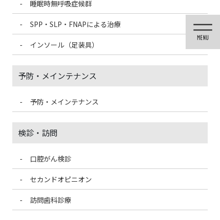
睡眠時無呼吸症候群
コ
ナ
ン
ビ
SPP・SLP・FNAPによる治療
テ
ゲ
ン
ー
インソール（足装具）
ツ
シ
に
ョ
移
ン
予防・メインテナンス
動
に
移
動
予防・メインテナンス
メディア
検診・訪問
口腔がん検診
HOME
メディア
implant-500300
セカンドオピニオン
2019/6/16
訪問歯科診療
implant-500300