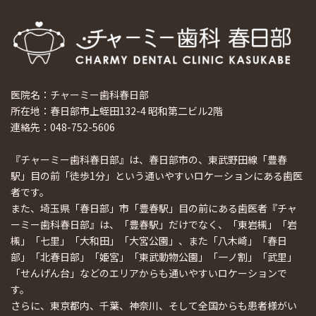
医院名：チャーミー歯科春日部
所在地：春日部市上蛭田132-4 昭和第二ビル2階
連絡先：048-752-5606
『チャーミー歯科春日部』は、春日部市の、東武野田線「豊春
駅」目の前「徒歩1分」という通いやすいロケーションにある歯医
者です。
また、埼玉県「春日部」市「豊春駅」目の前にある歯医者『チャ
ーミー歯科春日部』は、「豊春駅」だけでなく、「東岩槻」「岩
槻」「七里」「大和田」「大宮公園」、また「八木崎」「春日
部」「北春日部」「姫宮」「東武動物公園」「一ノ割」「武里」
「せんげん台」などのエリアからも通いやすいロケーションで
す。
さらに、東京都内、千葉、神奈川、そして全国からも患者様がい