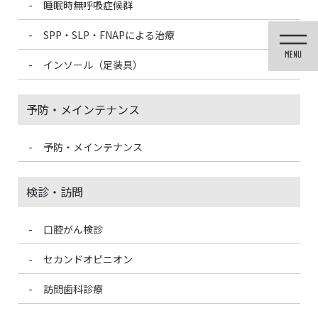
睡眠時無呼吸症候群
コ
ナ
ン
ビ
SPP・SLP・FNAPによる治療
テ
ゲ
ン
ー
インソール（足装具）
ツ
シ
に
ョ
移
ン
予防・メインテナンス
動
に
移
動
予防・メインテナンス
メディア
検診・訪問
口腔がん検診
HOME
メディア
IMG_6275b
セカンドオピニオン
2021/5/26
訪問歯科診療
IMG_6275b