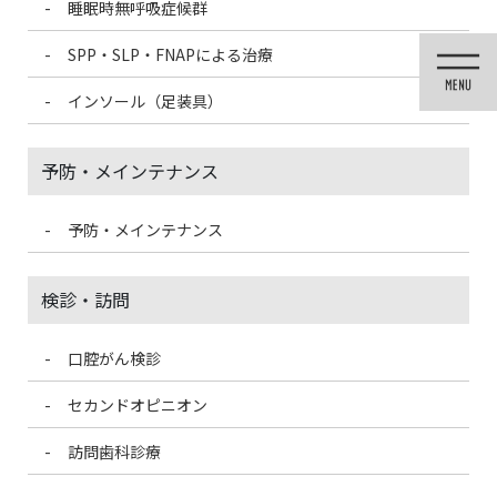
睡眠時無呼吸症候群
コ
ナ
ン
ビ
SPP・SLP・FNAPによる治療
テ
ゲ
ン
ー
インソール（足装具）
ツ
シ
に
ョ
移
ン
予防・メインテナンス
動
に
移
動
予防・メインテナンス
メディア
検診・訪問
口腔がん検診
HOME
メディア
dso-ch (1)_a-02
セカンドオピニオン
2024/4/28
訪問歯科診療
dso-ch (1)_a-02