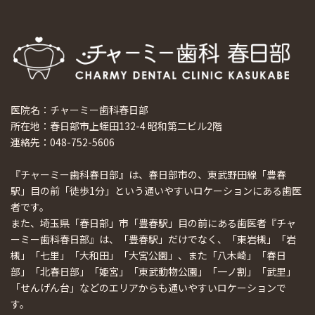
医院名：チャーミー歯科春日部
所在地：春日部市上蛭田132-4 昭和第二ビル2階
連絡先：048-752-5606
『チャーミー歯科春日部』は、春日部市の、東武野田線「豊春
駅」目の前「徒歩1分」という通いやすいロケーションにある歯医
者です。
また、埼玉県「春日部」市「豊春駅」目の前にある歯医者『チャ
ーミー歯科春日部』は、「豊春駅」だけでなく、「東岩槻」「岩
槻」「七里」「大和田」「大宮公園」、また「八木崎」「春日
部」「北春日部」「姫宮」「東武動物公園」「一ノ割」「武里」
「せんげん台」などのエリアからも通いやすいロケーションで
す。