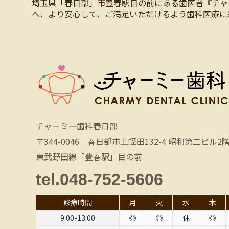
埼玉県「春日部」市豊春駅目の前にある歯医者『チャ
へ、より安心して、ご満足いただけるよう歯科医療に
チャーミー歯科春日部
〒344-0046 春日部市上蛭田132-4 昭和第二ビル2
東武野田線「豊春駅」目の前
tel.048-752-5606
診療時間
月
火
水
木
9:00-13:00
◎
◎
休
◎