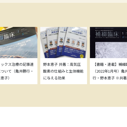
トックス治療の記事連
野本恵子 共著：高気圧
【書籍・連載】補綴
について（亀井勝行・
酸素の仕組みと生体機能
（2022年1月号）亀
本恵子）
に与える効果
行・野本恵子 ※共著