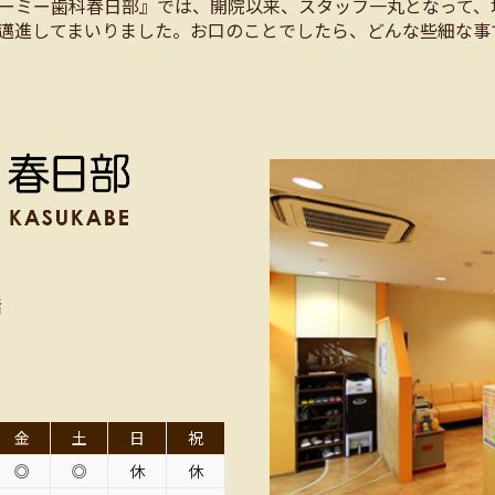
ーミー歯科春日部』では、開院以来、スタッフ一丸となって、
邁進してまいりました。お口のことでしたら、どんな些細な事
階
金
土
日
祝
◎
◎
休
休