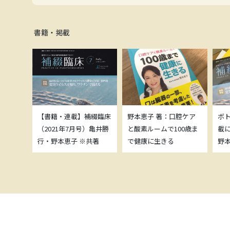
書籍・掲載
補綴臨床
【書籍・連載】補綴臨床
野本恵子 著：口腔ケア
ボ
）亀井勝
（2021年7月号）亀井勝
と酸素ルームで100歳ま
載
共著
行・野本恵子 ※共著
で健康に生きる
野