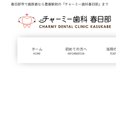
コ
ナ
春日部市で歯医者なら豊春駅前の『チャーミー歯科春日部』まで
ン
ビ
テ
ゲ
ン
ー
ツ
シ
に
ョ
移
ン
動
に
ホーム
初めての方へ
当院
移
HOME
INFORMATION
FEA
動