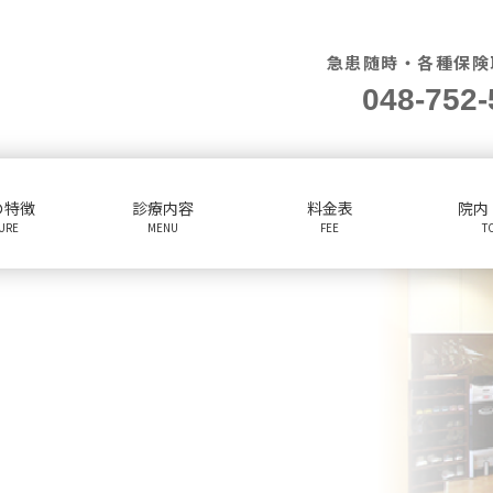
急患随時・各種保険
048-752-
の特徴
診療内容
料金表
院内
TURE
MENU
FEE
T