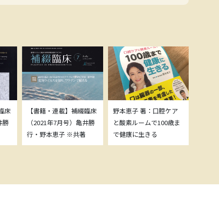
臨床
【書籍・連載】補綴臨床
野本恵子 著：口腔ケア
ボトッ
井勝
（2021年7月号）亀井勝
と酸素ルームで100歳ま
載につ
行・野本恵子 ※共著
で健康に生きる
野本恵