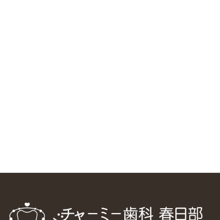
RSS（メディプラングループニュース）
ニューヨーク大学 歯学部に視察に来ました
2025/1/25
中国からのツアーの一団50人がパルフェクリニックを見学
しました
2024/11/17
スマーティ矯正をしている中国人歯科医師に対して神奈川歯
科大学の見学ツアーを企画しました
2024/10/29
マウスピース矯正システム「スマーティー（Smartee）」が
日本初上陸
2024/9/11
ホーチミンで1番のインプラント施設を訪問
2024/8/15