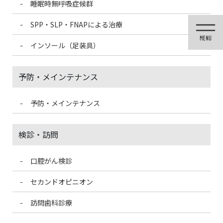
睡眠時無呼吸症候群
コ
ナ
ン
ビ
SPP・SLP・FNAPによる治療
テ
ゲ
ン
ー
インソール（足装具）
ツ
シ
に
ョ
移
ン
予防・メインテナンス
動
に
移
動
予防・メインテナンス
メディア
検診・訪問
口腔がん検診
HOME
メディア
CDCMV2_PC
セカンドオピニオン
2024/3/10
訪問歯科診療
CDCMV2_PC