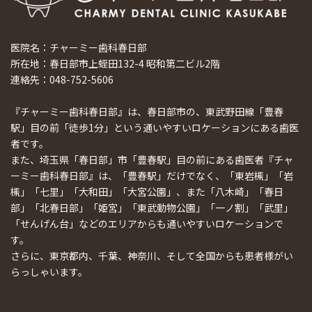
医院名：チャーミー歯科春日部
所在地：春日部市上蛭田132-4 昭和第二ビル2階
連絡先：048-752-5606
『チャーミー歯科春日部』は、春日部市の、東武野田線「豊春
駅」目の前「徒歩1分」という通いやすいロケーションにある歯医
者です。
また、埼玉県「春日部」市「豊春駅」目の前にある歯医者『チャ
ーミー歯科春日部』は、「豊春駅」だけでなく、「東岩槻」「岩
槻」「七里」「大和田」「大宮公園」、また「八木崎」「春日
部」「北春日部」「姫宮」「東武動物公園」「一ノ割」「武里」
「せんげん台」などのエリアからも通いやすいロケーションで
す。
さらに、東京都内、千葉、神奈川、そして全国からも患者様がい
らっしゃいます。