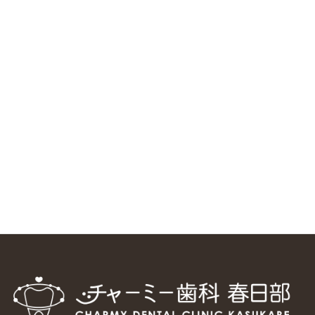
RSS（メディプラングループニュース）
ニューヨーク大学 歯学部に視察に来ました
2025/1/25
中国からのツアーの一団50人がパルフェクリニックを見学
しました
2024/11/17
スマーティ矯正をしている中国人歯科医師に対して神奈川歯
科大学の見学ツアーを企画しました
2024/10/29
マウスピース矯正システム「スマーティー（Smartee）」が
日本初上陸
2024/9/11
ホーチミンで1番のインプラント施設を訪問
2024/8/15