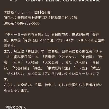
医院名：チャーミー歯科春日部
所在地：春日部市上蛭田132-4 昭和第二ビル2階
連絡先：048-752-5606
『チャーミー歯科春日部』は、春日部市の、東武野田線「豊春
駅」目の前「徒歩1分」という通いやすいロケーションにある歯医
者です。
また、埼玉県「春日部」市「豊春駅」目の前にある歯医者『チャ
ーミー歯科春日部』は、「豊春駅」だけでなく、「東岩槻」「岩
槻」「七里」「大和田」「大宮公園」、また「八木崎」「春日
部」「北春日部」「姫宮」「東武動物公園」「一ノ割」「武里」
「せんげん台」などのエリアからも通いやすいロケーションで
す。
さらに、東京都内、千葉、神奈川、そして全国からも患者様がい
らっしゃいます。
初めての方へ