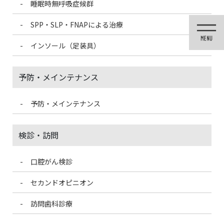
睡眠時無呼吸症候群
コ
ナ
ン
ビ
SPP・SLP・FNAPによる治療
テ
ゲ
ン
ー
インソール（足装具）
ツ
シ
に
ョ
移
ン
予防・メインテナンス
動
に
移
動
予防・メインテナンス
メディア
検診・訪問
口腔がん検診
HOME
メディア
CDCMV2 – msk_アートボード 1
セカンドオピニオン
2021/6/1
訪問歯科診療
CDCMV2 – msk_アートボード 1