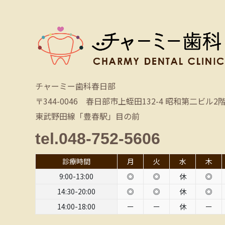
チャーミー歯科春日部
〒344-0046 春日部市上蛭田132-4 昭和第二ビル2
東武野田線「豊春駅」目の前
tel.048-752-5606
診療時間
月
火
水
木
9:00-13:00
◎
◎
休
◎
14:30-20:00
◎
◎
休
◎
14:00-18:00
ー
ー
休
ー