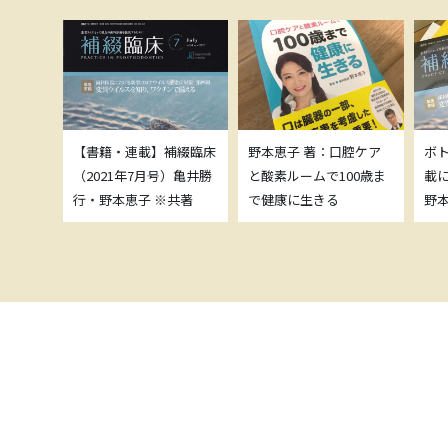
補綴臨床
【書籍・連載】補綴臨床
野本恵子 著：口腔ケア
ボ
）亀井勝
（2021年7月号）亀井勝
と酸素ルームで100歳ま
載
共著
行・野本恵子 ※共著
で健康に生きる
野