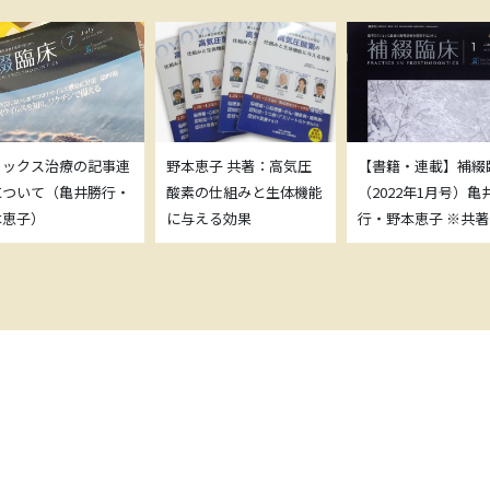
トックス治療の記事連
野本恵子 共著：高気圧
【書籍・連載】補綴
について（亀井勝行・
酸素の仕組みと生体機能
（2022年1月号）亀
本恵子）
に与える効果
行・野本恵子 ※共著