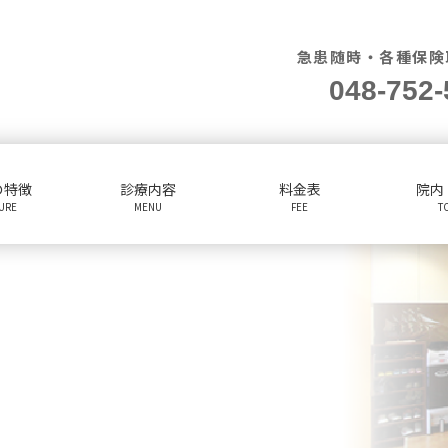
急患随時・各種保険
048-752-
の特徴
診療内容
料金表
院内
TURE
MENU
FEE
T