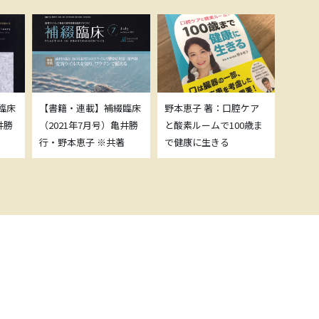
臨床
【書籍・連載】補綴臨床
野本恵子 著：口腔ケア
ボトッ
井勝
（2021年7月号）亀井勝
と酸素ルームで100歳ま
載につ
行・野本恵子 ※共著
で健康に生きる
野本恵