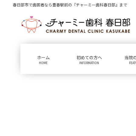
コ
ナ
春日部市で歯医者なら豊春駅前の『チャーミー歯科春日部』まで
ン
ビ
テ
ゲ
ン
ー
ツ
シ
に
ョ
移
ン
動
に
ホーム
初めての方へ
当院
移
HOME
INFORMATION
FEA
動