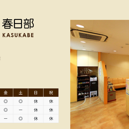
階
金
土
日
祝
◎
◎
休
休
◎
ー
休
休
ー
◎
休
休