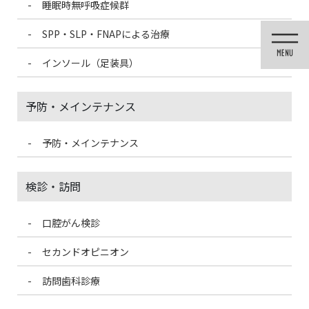
睡眠時無呼吸症候群
コ
ナ
ン
ビ
SPP・SLP・FNAPによる治療
テ
ゲ
ン
ー
インソール（足装具）
ツ
シ
に
ョ
移
ン
予防・メインテナンス
動
に
移
動
予防・メインテナンス
メディア
検診・訪問
口腔がん検診
HOME
メディア
cdc-logo-45
セカンドオピニオン
2021/3/3
訪問歯科診療
cdc-logo-45