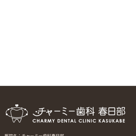
中国からのツアーの一団50人がパルフェクリニックを見学
しました
2024/11/17
スマーティ矯正をしている中国人歯科医師に対して神奈川歯
科大学の見学ツアーを企画しました
2024/10/29
マウスピース矯正システム「スマーティー（Smartee）」が
日本初上陸
2024/9/11
ホーチミンで1番のインプラント施設を訪問
2024/8/15
医院名：チャーミー歯科春日部