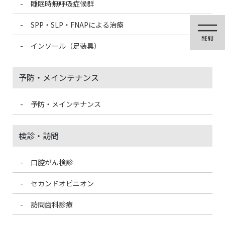
睡眠時無呼吸症候群
コ
ナ
ン
ビ
SPP・SLP・FNAPによる治療
テ
ゲ
ン
ー
インソール（足装具）
ツ
シ
に
ョ
移
ン
予防・メインテナンス
動
に
移
動
予防・メインテナンス
メディア
検診・訪問
口腔がん検診
HOME
メディア
cdc-logo-1146
セカンドオピニオン
2021/3/2
訪問歯科診療
cdc-logo-1146