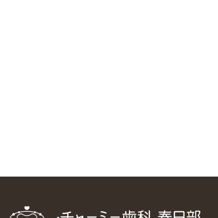
RSS（メディプラングループニュース）
ニューヨーク大学 歯学部に視察に来ました
2025/1/25
中国からのツアーの一団50人がパルフェクリニックを見学
しました
2024/11/17
スマーティ矯正をしている中国人歯科医師に対して神奈川歯
科大学の見学ツアーを企画しました
2024/10/29
マウスピース矯正システム「スマーティー（Smartee）」が
日本初上陸
2024/9/11
ホーチミンで1番のインプラント施設を訪問
2024/8/15