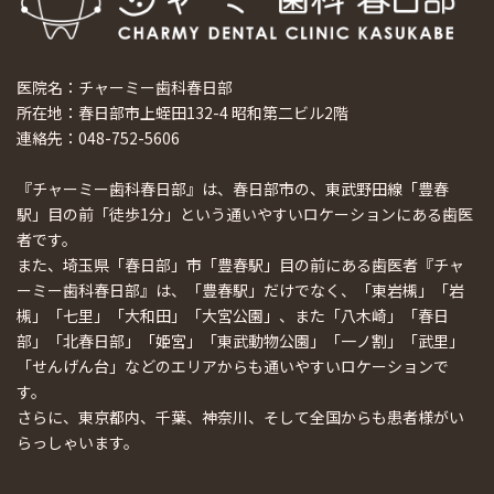
医院名：チャーミー歯科春日部
所在地：春日部市上蛭田132-4 昭和第二ビル2階
連絡先：048-752-5606
『チャーミー歯科春日部』は、春日部市の、東武野田線「豊春
駅」目の前「徒歩1分」という通いやすいロケーションにある歯医
者です。
また、埼玉県「春日部」市「豊春駅」目の前にある歯医者『チャ
ーミー歯科春日部』は、「豊春駅」だけでなく、「東岩槻」「岩
槻」「七里」「大和田」「大宮公園」、また「八木崎」「春日
部」「北春日部」「姫宮」「東武動物公園」「一ノ割」「武里」
「せんげん台」などのエリアからも通いやすいロケーションで
す。
さらに、東京都内、千葉、神奈川、そして全国からも患者様がい
らっしゃいます。