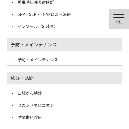
睡眠時無呼吸症候群
コ
ナ
ン
ビ
SPP・SLP・FNAPによる治療
テ
ゲ
ン
ー
インソール（足装具）
ツ
シ
に
ョ
移
ン
予防・メインテナンス
動
に
移
動
予防・メインテナンス
メディア
検診・訪問
口腔がん検診
HOME
メディア
btxbana_アートボード 1
セカンドオピニオン
2021/9/22
訪問歯科診療
btxbana_アートボード 1