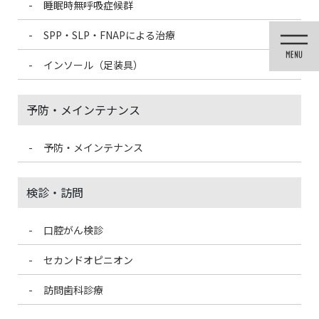
睡眠時無呼吸症候群
コ
ナ
ン
ビ
SPP・SLP・FNAPによる治療
テ
ゲ
ン
ー
インソール（足装具）
ツ
シ
に
ョ
移
ン
予防・メインテナンス
動
に
移
動
予防・メインテナンス
医院ブログ
検診・訪問
口腔がん検診
HOME
医院ブログ
糖化とは？
セカンドオピニオン
2022/5/11
訪問歯科診療
医院ブログ