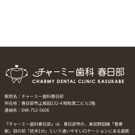
マウスピース矯正システム「スマーティー（Smartee）」が
日本初上陸
2024/9/11
ホーチミンで1番のインプラント施設を訪問
2024/8/15
医院名：チャーミー歯科春日部
所在地：春日部市上蛭田132-4 昭和第二ビル2階
連絡先：048-752-5606
『チャーミー歯科春日部』は、春日部市の、東武野田線「豊春
駅」目の前「徒歩1分」という通いやすいロケーションにある歯医