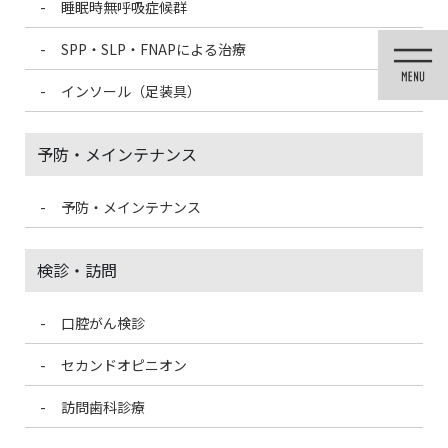
睡眠時無呼吸症候群
コ
ナ
ン
ビ
SPP・SLP・FNAPによる治療
テ
ゲ
ン
ー
インソール（足装具）
ツ
シ
に
ョ
移
ン
予防・メインテナンス
動
に
移
動
予防・メインテナンス
歯科医療情報ブログ
検診・訪問
口腔がん検診
HOME
歯科医療情報ブログ
口の豆知識
口内炎①
セカンドオピニオン
2020/6/30
訪問歯科診療
歯科医療情報ブログ