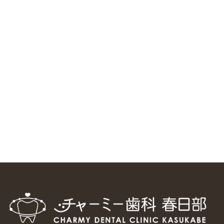
ニューヨーク大学 歯学部に視察に来ました
2025/1/25
中国からのツアーの一団50人がパルフェクリニックを見学
しました
2024/11/17
スマーティ矯正をしている中国人歯科医師に対して神奈川歯
科大学の見学ツアーを企画しました
2024/10/29
マウスピース矯正システム「スマーティー（Smartee）」が
日本初上陸
2024/9/11
ホーチミンで1番のインプラント施設を訪問
2024/8/15