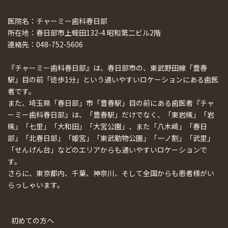
医院名：チャーミー歯科春日部
所在地：春日部市上蛭田132-4 昭和第二ビル2階
連絡先：048-752-5606
『チャーミー歯科春日部』は、春日部市の、東武野田線「豊春
駅」目の前「徒歩1分」という通いやすいロケーションにある歯医
者です。
また、埼玉県「春日部」市「豊春駅」目の前にある歯医者『チャ
ーミー歯科春日部』は、「豊春駅」だけでなく、「東岩槻」「岩
槻」「七里」「大和田」「大宮公園」、また「八木崎」「春日
部」「北春日部」「姫宮」「東武動物公園」「一ノ割」「武里」
「せんげん台」などのエリアからも通いやすいロケーションで
す。
さらに、東京都内、千葉、神奈川、そして全国からも患者様がい
らっしゃいます。
初めての方へ