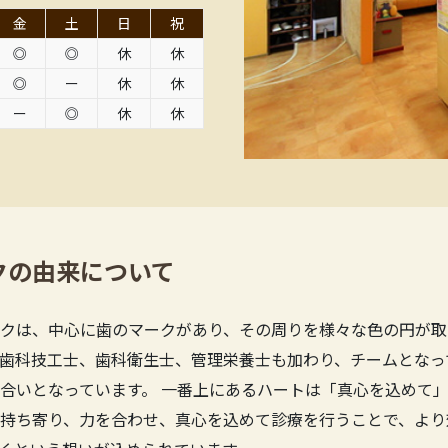
金
土
日
祝
◎
◎
休
休
◎
ー
休
休
ー
◎
休
休
クの由来について
クは、中心に歯のマークがあり、その周りを様々な色の円が取
歯科技工士、歯科衛生士、管理栄養士も加わり、チームとなっ
合いとなっています。 一番上にあるハートは「真心を込めて」
持ち寄り、力を合わせ、真心を込めて診療を行うことで、より