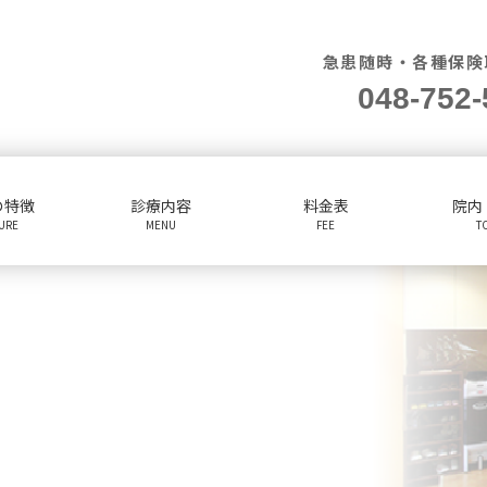
急患随時・各種保険
048-752-
の特徴
診療内容
料金表
院内
TURE
MENU
FEE
T