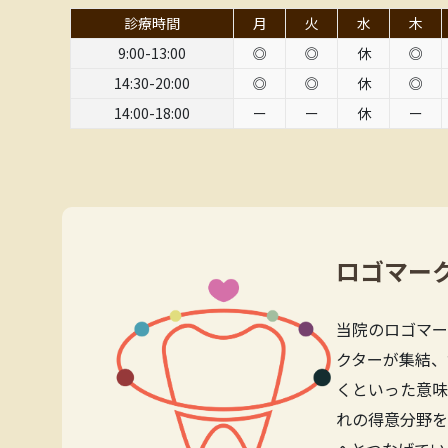
診療時間
月
火
水
木
9:00-13:00
◎
◎
休
◎
14:30-20:00
◎
◎
休
◎
14:00-18:00
ー
ー
休
ー
ロゴマー
当院のロゴマー
クターが集結、
くといった意味
れの得意分野を