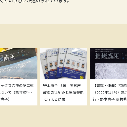
くという想いが込められています。
トックス治療の記事連
野本恵子 共著：高気圧
【書籍・連載】補綴
について（亀井勝行・
酸素の仕組みと生体機能
（2022年1月号）亀
本恵子）
に与える効果
行・野本恵子 ※共著