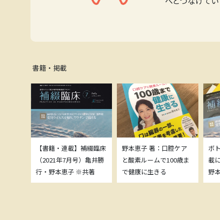
へとつなげてい
書籍・掲載
補綴臨床
【書籍・連載】補綴臨床
野本恵子 著：口腔ケア
ボ
）亀井勝
（2021年7月号）亀井勝
と酸素ルームで100歳ま
載
共著
行・野本恵子 ※共著
で健康に生きる
野