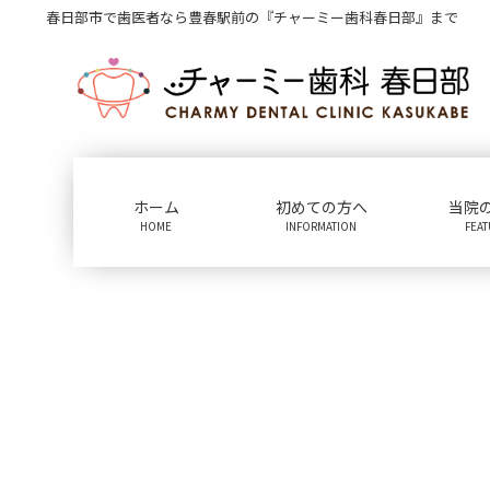
コ
ナ
春日部市で歯医者なら豊春駅前の『チャーミー歯科春日部』まで
ン
ビ
テ
ゲ
ン
ー
ツ
シ
に
ョ
移
ン
動
に
ホーム
初めての方へ
当院
移
HOME
INFORMATION
FEA
動