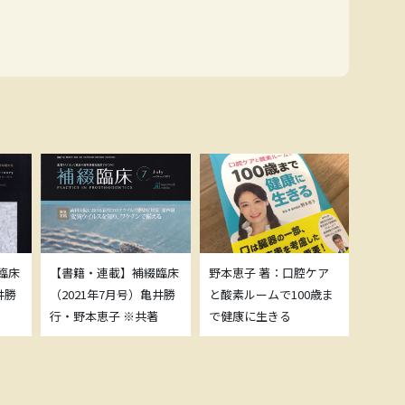
臨床
【書籍・連載】補綴臨床
野本恵子 著：口腔ケア
ボトッ
井勝
（2021年7月号）亀井勝
と酸素ルームで100歳ま
載につ
行・野本恵子 ※共著
で健康に生きる
野本恵