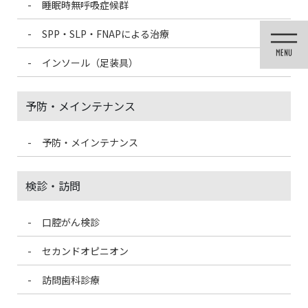
睡眠時無呼吸症候群
コ
ナ
ン
ビ
SPP・SLP・FNAPによる治療
テ
ゲ
ン
ー
インソール（足装具）
ツ
シ
に
ョ
移
ン
予防・メインテナンス
動
に
移
動
予防・メインテナンス
メディア
検診・訪問
口腔がん検診
HOME
メディア
AdobeStock_59086992 – コピー – コピー
セカンドオピニオン
2021/3/2
訪問歯科診療
AdobeStock_59086992 – コピー –