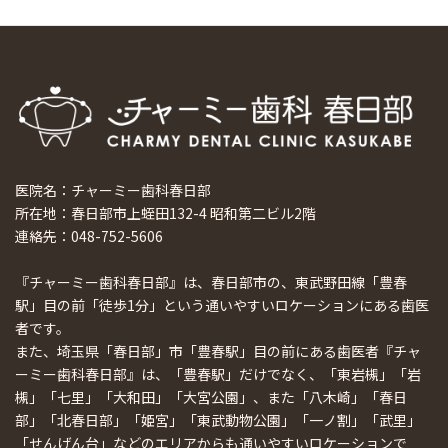
医院名：チャーミー歯科春日部
所在地：春日部市上蛭田132-4 昭和第二ビル2階
連絡先：048-752-5606
『チャーミー歯科春日部』は、春日部市の、東武野田線「豊春
駅」目の前「徒歩1分」という通いやすいロケーションにある歯医
者です。
また、埼玉県「春日部」市「豊春駅」目の前にある歯医者『チャ
ーミー歯科春日部』は、「豊春駅」だけでなく、「東岩槻」「岩
槻」「七里」「大和田」「大宮公園」、また「八木崎」「春日
部」「北春日部」「姫宮」「東武動物公園」「一ノ割」「武里」
「せんげん台」などのエリアからも通いやすいロケーションで