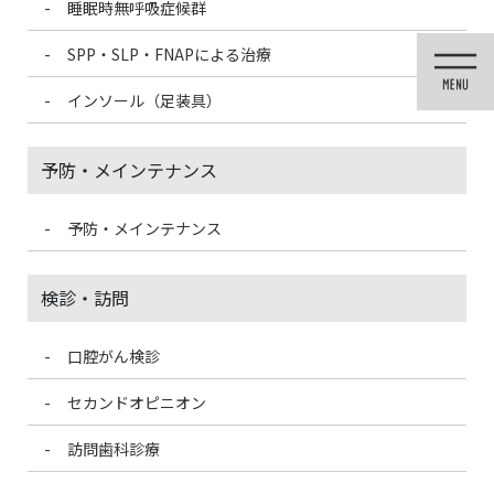
睡眠時無呼吸症候群
コ
ナ
ン
ビ
SPP・SLP・FNAPによる治療
テ
ゲ
ン
ー
インソール（足装具）
ツ
シ
に
ョ
移
ン
予防・メインテナンス
動
に
移
動
予防・メインテナンス
メディア
検診・訪問
口腔がん検診
HOME
メディア
3512490_s
セカンドオピニオン
2020/10/30
訪問歯科診療
3512490_s