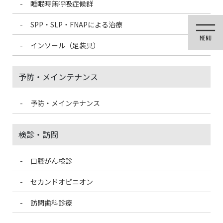
睡眠時無呼吸症候群
コ
ナ
ン
ビ
SPP・SLP・FNAPによる治療
テ
ゲ
ン
ー
インソール（足装具）
ツ
シ
に
ョ
移
ン
予防・メインテナンス
動
に
移
動
予防・メインテナンス
メディア
検診・訪問
口腔がん検診
HOME
メディア
0caed0f8a638700009a8f64367183efb-1-1024×341 – コピー (2)
セカンドオピニオン
訪問歯科診療
2022/6/20