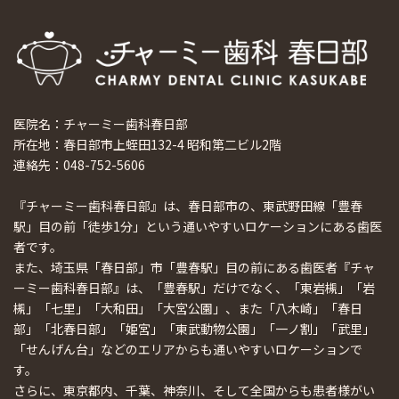
医院名：チャーミー歯科春日部
所在地：春日部市上蛭田132-4 昭和第二ビル2階
連絡先：048-752-5606
『チャーミー歯科春日部』は、春日部市の、東武野田線「豊春
駅」目の前「徒歩1分」という通いやすいロケーションにある歯医
者です。
また、埼玉県「春日部」市「豊春駅」目の前にある歯医者『チャ
ーミー歯科春日部』は、「豊春駅」だけでなく、「東岩槻」「岩
槻」「七里」「大和田」「大宮公園」、また「八木崎」「春日
部」「北春日部」「姫宮」「東武動物公園」「一ノ割」「武里」
「せんげん台」などのエリアからも通いやすいロケーションで
す。
さらに、東京都内、千葉、神奈川、そして全国からも患者様がい