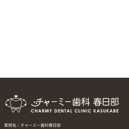
中国からのツアーの一団50人がパルフェクリニックを見学
しました
2024/11/17
スマーティ矯正をしている中国人歯科医師に対して神奈川歯
科大学の見学ツアーを企画しました
2024/10/29
マウスピース矯正システム「スマーティー（Smartee）」が
日本初上陸
2024/9/11
ホーチミンで1番のインプラント施設を訪問
2024/8/15
医院名：チャーミー歯科春日部