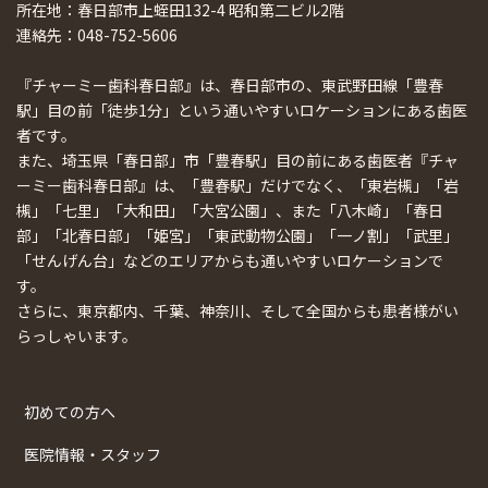
所在地：春日部市上蛭田132-4 昭和第二ビル2階
連絡先：048-752-5606
『チャーミー歯科春日部』は、春日部市の、東武野田線「豊春
駅」目の前「徒歩1分」という通いやすいロケーションにある歯医
者です。
また、埼玉県「春日部」市「豊春駅」目の前にある歯医者『チャ
ーミー歯科春日部』は、「豊春駅」だけでなく、「東岩槻」「岩
槻」「七里」「大和田」「大宮公園」、また「八木崎」「春日
部」「北春日部」「姫宮」「東武動物公園」「一ノ割」「武里」
「せんげん台」などのエリアからも通いやすいロケーションで
す。
さらに、東京都内、千葉、神奈川、そして全国からも患者様がい
らっしゃいます。
初めての方へ
医院情報・スタッフ