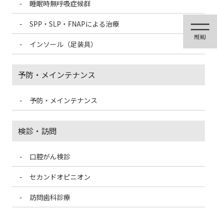
睡眠時無呼吸症候群
コ
ナ
ン
ビ
SPP・SLP・FNAPによる治療
テ
ゲ
ン
ー
インソール（足装具）
ツ
シ
に
ョ
移
ン
予防・メインテナンス
動
に
移
動
予防・メインテナンス
メディア
検診・訪問
口腔がん検診
HOME
メディア
羽根のペンの無料アイコン素材
セカンドオピニオン
2022/1/22
訪問歯科診療
羽根のペンの無料アイコン素材