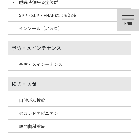
睡眠時無呼吸症候群
コ
ナ
ン
ビ
SPP・SLP・FNAPによる治療
テ
ゲ
ン
ー
インソール（足装具）
ツ
シ
に
ョ
移
ン
予防・メインテナンス
動
に
移
動
予防・メインテナンス
メディア
検診・訪問
口腔がん検診
HOME
メディア
滅菌衛生バナー3_アートボード 1
セカンドオピニオン
2020/11/11
訪問歯科診療
滅菌衛生バナー3_アートボード 1