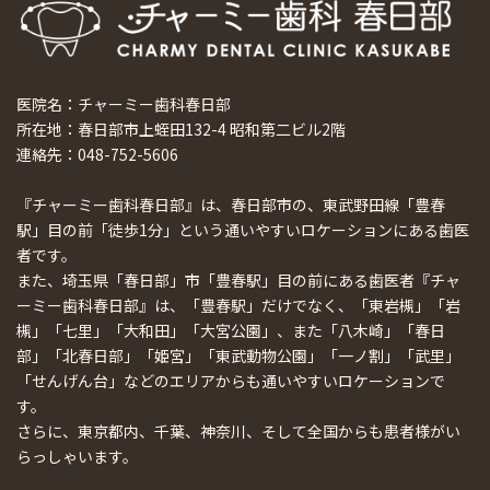
医院名：チャーミー歯科春日部
所在地：春日部市上蛭田132-4 昭和第二ビル2階
連絡先：048-752-5606
『チャーミー歯科春日部』は、春日部市の、東武野田線「豊春
駅」目の前「徒歩1分」という通いやすいロケーションにある歯医
者です。
また、埼玉県「春日部」市「豊春駅」目の前にある歯医者『チャ
ーミー歯科春日部』は、「豊春駅」だけでなく、「東岩槻」「岩
槻」「七里」「大和田」「大宮公園」、また「八木崎」「春日
部」「北春日部」「姫宮」「東武動物公園」「一ノ割」「武里」
「せんげん台」などのエリアからも通いやすいロケーションで
す。
さらに、東京都内、千葉、神奈川、そして全国からも患者様がい
らっしゃいます。