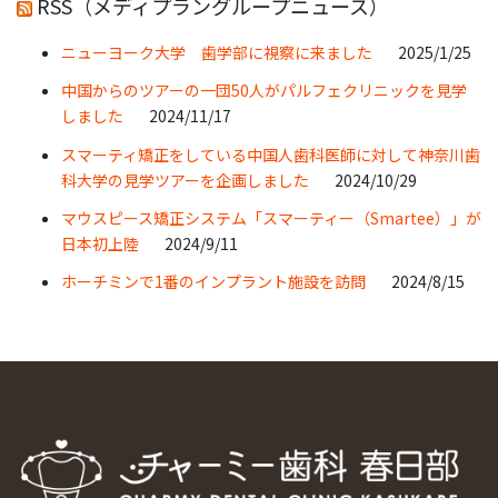
RSS（メディプラングループニュース）
ニューヨーク大学 歯学部に視察に来ました
2025/1/25
中国からのツアーの一団50人がパルフェクリニックを見学
しました
2024/11/17
スマーティ矯正をしている中国人歯科医師に対して神奈川歯
科大学の見学ツアーを企画しました
2024/10/29
マウスピース矯正システム「スマーティー（Smartee）」が
日本初上陸
2024/9/11
ホーチミンで1番のインプラント施設を訪問
2024/8/15