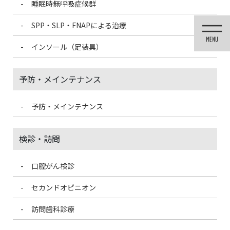
睡眠時無呼吸症候群
コ
ナ
ン
ビ
SPP・SLP・FNAPによる治療
テ
ゲ
ン
ー
インソール（足装具）
HOME
ニュース
コラム
ツ
シ
に
ョ
高気圧酸素ルーム ～ 高気圧酸素ルームと酸素カプセルの違い
移
ン
予防・メインテナンス
動
に
移
2023/8/10
動
予防・メインテナンス
コラム
高気圧酸素ルーム ～ 高気圧酸素ル
検診・訪問
ームと酸素カプセルの違い
口腔がん検診
高気圧酸素ルーム
セカンドオピニオン
訪問歯科診療
軽度高気圧濃縮酸素ルームとは