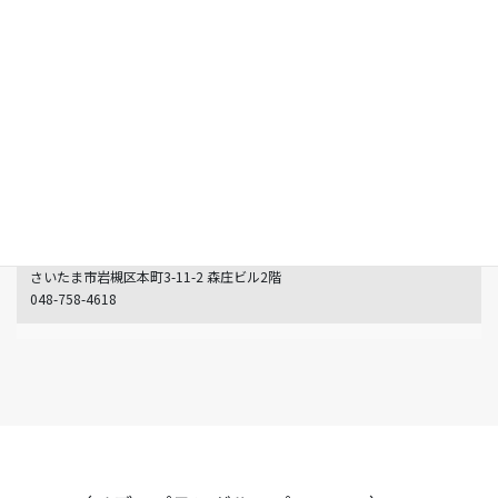
さいたま市院
チャーミー歯科医院岩槻
さいたま市岩槻区本町3-11-2 森庄ビル2階
048-758-4618