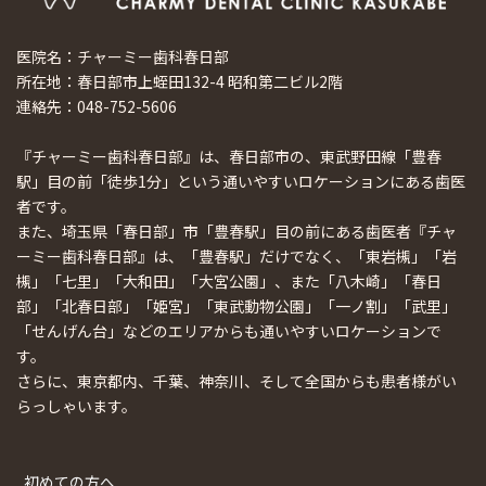
医院名：チャーミー歯科春日部
所在地：春日部市上蛭田132-4 昭和第二ビル2階
連絡先：048-752-5606
『チャーミー歯科春日部』は、春日部市の、東武野田線「豊春
駅」目の前「徒歩1分」という通いやすいロケーションにある歯医
者です。
また、埼玉県「春日部」市「豊春駅」目の前にある歯医者『チャ
ーミー歯科春日部』は、「豊春駅」だけでなく、「東岩槻」「岩
槻」「七里」「大和田」「大宮公園」、また「八木崎」「春日
部」「北春日部」「姫宮」「東武動物公園」「一ノ割」「武里」
「せんげん台」などのエリアからも通いやすいロケーションで
す。
さらに、東京都内、千葉、神奈川、そして全国からも患者様がい
らっしゃいます。
初めての方へ