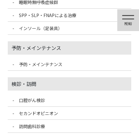
睡眠時無呼吸症候群
コ
ナ
ン
ビ
SPP・SLP・FNAPによる治療
テ
ゲ
ン
ー
インソール（足装具）
ツ
シ
に
ョ
移
ン
予防・メインテナンス
動
に
移
動
予防・メインテナンス
医院ブログ
検診・訪問
口腔がん検診
HOME
医院ブログ
カフェインレス、デカフェ、ノンカフェインの違い
セカンドオピニオン
2022/8/20
訪問歯科診療
医院ブログ