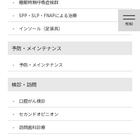
睡眠時無呼吸症候群
コ
ナ
ン
ビ
SPP・SLP・FNAPによる治療
テ
ゲ
ン
ー
インソール（足装具）
ツ
シ
に
ョ
移
ン
予防・メインテナンス
動
に
移
動
予防・メインテナンス
歯科医療情報ブログ
検診・訪問
口腔がん検診
HOME
歯科医療情報ブログ
糖尿病内科の先生によるセミナーに参加しました②
セカンドオピニオン
訪問歯科診療
2019/11/4