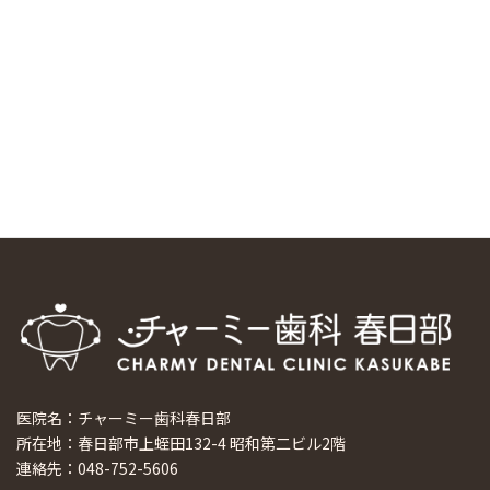
スマーティ矯正をしている中国人歯科医師に対して神奈川歯
科大学の見学ツアーを企画しました
2024/10/29
マウスピース矯正システム「スマーティー（Smartee）」が
日本初上陸
2024/9/11
ホーチミンで1番のインプラント施設を訪問
2024/8/15
医院名：チャーミー歯科春日部
所在地：春日部市上蛭田132-4 昭和第二ビル2階
連絡先：048-752-5606