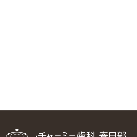
RSS（メディプラングループニュース）
ニューヨーク大学 歯学部に視察に来ました
2025/1/25
中国からのツアーの一団50人がパルフェクリニックを見学
しました
2024/11/17
スマーティ矯正をしている中国人歯科医師に対して神奈川歯
科大学の見学ツアーを企画しました
2024/10/29
マウスピース矯正システム「スマーティー（Smartee）」が
日本初上陸
2024/9/11
ホーチミンで1番のインプラント施設を訪問
2024/8/15