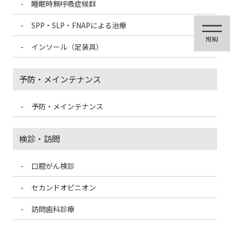
睡眠時無呼吸症候群
コ
ナ
ン
ビ
SPP・SLP・FNAPによる治療
テ
ゲ
ン
ー
インソール（足装具）
ツ
シ
に
ョ
移
ン
予防・メインテナンス
動
に
移
動
予防・メインテナンス
医院ブログ
検診・訪問
口腔がん検診
HOME
医院ブログ
歯の着色を防ぐためには
セカンドオピニオン
2021/6/12
訪問歯科診療
医院ブログ