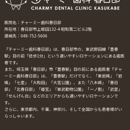
医院名：チャーミー歯科春日部
所在地：春日部市上蛭田132-4 昭和第二ビル2階
連絡先：048-752-5606
『チャーミー歯科春日部』は、春日部市の、東武野田線「豊春
駅」目の前「徒歩1分」という通いやすいロケーションにある歯医
者です。
また、埼玉県「春日部」市「豊春駅」目の前にある歯医者『チャ
ーミー歯科春日部』は、「豊春駅」だけでなく、「東岩槻」「岩
槻」「七里」「大和田」「大宮公園」、また「八木崎」「春日
部」「北春日部」「姫宮」「東武動物公園」「一ノ割」「武里」
「せんげん台」などのエリアからも通いやすいロケーションで
す。
さらに、東京都内、千葉、神奈川、そして全国からも患者様がい
らっしゃいます。