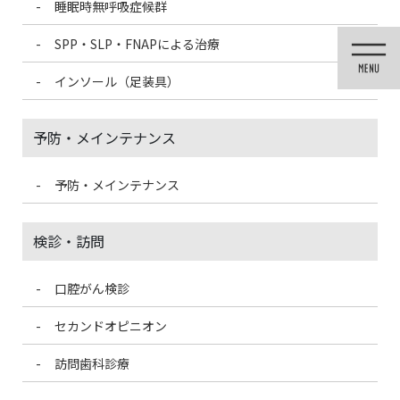
睡眠時無呼吸症候群
コ
ナ
ン
ビ
SPP・SLP・FNAPによる治療
テ
ゲ
ン
ー
インソール（足装具）
ツ
シ
に
ョ
移
ン
予防・メインテナンス
動
に
移
動
予防・メインテナンス
歯科医療情報ブログ
検診・訪問
口腔がん検診
HOME
歯科医療情報ブログ
指しゃぶりについて
セカンドオピニオン
2021/4/7
訪問歯科診療
歯科医療情報ブログ