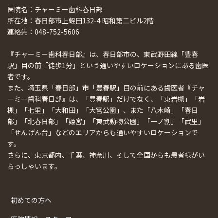
医院名：チャーミー歯科春日部
所在地：春日部市上蛭田132-4 昭和第二ビル2階
連絡先：048-752-5606
『チャーミー歯科春日部』は、春日部市の、東武野田線「豊春
駅」目の前「徒歩1分」という通いやすいロケーションにある歯医
者です。
また、埼玉県「春日部」市「豊春駅」目の前にある歯医者『チャ
ーミー歯科春日部』は、「豊春駅」だけでなく、「東岩槻」「岩
槻」「七里」「大和田」「大宮公園」、また「八木崎」「春日
部」「北春日部」「姫宮」「東武動物公園」「一ノ割」「武里」
「せんげん台」などのエリアからも通いやすいロケーションで
す。
さらに、東京都内、千葉、神奈川、そして全国からも患者様がい
らっしゃいます。
初めての方へ