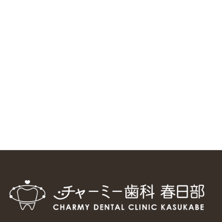
ニューヨーク大学 歯学部に視察に来ました
2025/1/25
中国からのツアーの一団50人がパルフェクリニックを見学
しました
2024/11/17
スマーティ矯正をしている中国人歯科医師に対して神奈川歯
科大学の見学ツアーを企画しました
2024/10/29
マウスピース矯正システム「スマーティー（Smartee）」が
日本初上陸
2024/9/11
ホーチミンで1番のインプラント施設を訪問
2024/8/15