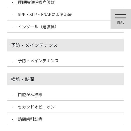
睡眠時無呼吸症候群
コ
ナ
ン
ビ
SPP・SLP・FNAPによる治療
テ
ゲ
ン
ー
インソール（足装具）
ツ
シ
に
ョ
移
ン
予防・メインテナンス
動
に
移
動
予防・メインテナンス
医院ブログ
検診・訪問
口腔がん検診
HOME
医院ブログ
10/20は世界骨粗鬆症デー
セカンドオピニオン
2021/10/27
訪問歯科診療
医院ブログ