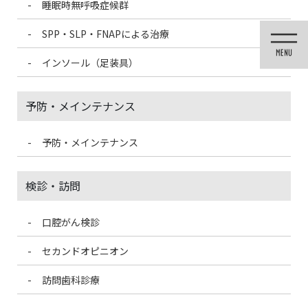
睡眠時無呼吸症候群
コ
ナ
ン
ビ
SPP・SLP・FNAPによる治療
テ
ゲ
ン
ー
インソール（足装具）
ツ
シ
に
ョ
移
ン
予防・メインテナンス
動
に
移
動
予防・メインテナンス
歯科医療情報ブログ
検診・訪問
口腔がん検診
HOME
歯科医療情報ブログ
スポーツマウスガードについて
セカンドオピニオン
2021/5/18
訪問歯科診療
歯科医療情報ブログ