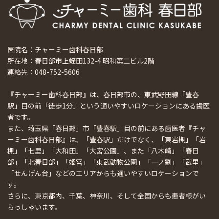
医院名：チャーミー歯科春日部
所在地：春日部市上蛭田132-4 昭和第二ビル2階
連絡先：048-752-5606
『チャーミー歯科春日部』は、春日部市の、東武野田線「豊春
駅」目の前「徒歩1分」という通いやすいロケーションにある歯医
者です。
また、埼玉県「春日部」市「豊春駅」目の前にある歯医者『チャ
ーミー歯科春日部』は、「豊春駅」だけでなく、「東岩槻」「岩
槻」「七里」「大和田」「大宮公園」、また「八木崎」「春日
部」「北春日部」「姫宮」「東武動物公園」「一ノ割」「武里」
「せんげん台」などのエリアからも通いやすいロケーションで
す。
さらに、東京都内、千葉、神奈川、そして全国からも患者様がい
らっしゃいます。