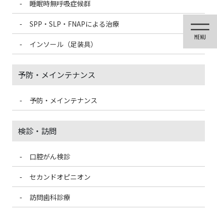
睡眠時無呼吸症候群
コ
ナ
ン
ビ
SPP・SLP・FNAPによる治療
テ
ゲ
ン
ー
インソール（足装具）
ツ
シ
に
ョ
移
ン
予防・メインテナンス
動
に
移
動
予防・メインテナンス
医院ブログ
検診・訪問
口腔がん検診
HOME
医院ブログ
お口の健康！ビタミンC
セカンドオピニオン
2021/9/21
訪問歯科診療
医院ブログ