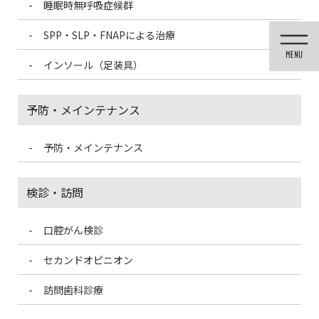
睡眠時無呼吸症候群
コ
ナ
ン
ビ
SPP・SLP・FNAPによる治療
テ
ゲ
ン
ー
インソール（足装具）
ツ
シ
に
ョ
移
ン
予防・メインテナンス
動
に
移
動
予防・メインテナンス
未分類
検診・訪問
口腔がん検診
HOME
未分類
歯磨きをすると血が出る？
セカンドオピニオン
2024/1/18
訪問歯科診療
未分類