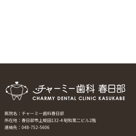
スマーティ矯正をしている中国人歯科医師に対して神奈川歯
科大学の見学ツアーを企画しました
2024/10/29
マウスピース矯正システム「スマーティー（Smartee）」が
日本初上陸
2024/9/11
ホーチミンで1番のインプラント施設を訪問
2024/8/15
医院名：チャーミー歯科春日部
所在地：春日部市上蛭田132-4 昭和第二ビル2階
連絡先：048-752-5606