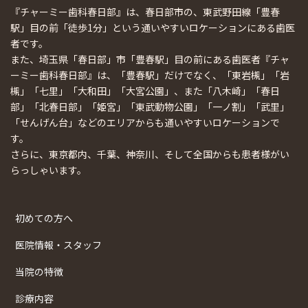
『チャーミー歯科春日部』は、春日部市の、東武野田線「豊春
駅」目の前「徒歩1分」という通いやすいロケーションにある歯医
者です。
また、埼玉県「春日部」市「豊春駅」目の前にある歯医者『チャ
ーミー歯科春日部』は、「豊春駅」だけでなく、「東岩槻」「岩
槻」「七里」「大和田」「大宮公園」、また「八木崎」「春日
部」「北春日部」「姫宮」「東武動物公園」「一ノ割」「武里」
「せんげん台」などのエリアからも通いやすいロケーションで
す。
さらに、東京都内、千葉、神奈川、そして全国からも患者様がい
らっしゃいます。
初めての方へ
医院情報・スタッフ
当院の特徴
診療内容