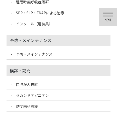
睡眠時無呼吸症候群
コ
ナ
ン
ビ
SPP・SLP・FNAPによる治療
テ
ゲ
ン
ー
インソール（足装具）
ツ
シ
に
ョ
移
ン
予防・メインテナンス
動
に
移
動
予防・メインテナンス
未分類
検診・訪問
口腔がん検診
HOME
未分類
むし歯ではないのに歯がしみる原因
セカンドオピニオン
2024/5/29
訪問歯科診療
未分類