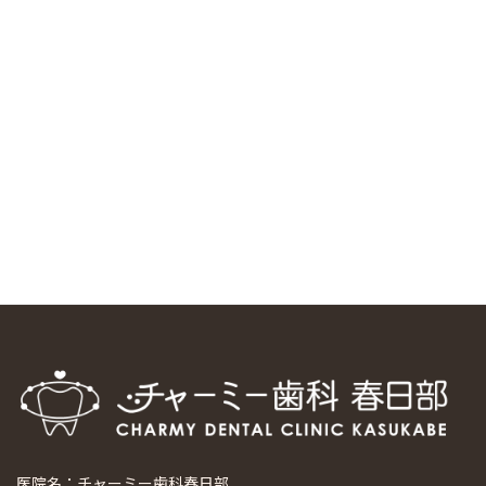
中国からのツアーの一団50人がパルフェクリニックを見学
しました
2024/11/17
スマーティ矯正をしている中国人歯科医師に対して神奈川歯
科大学の見学ツアーを企画しました
2024/10/29
マウスピース矯正システム「スマーティー（Smartee）」が
日本初上陸
2024/9/11
ホーチミンで1番のインプラント施設を訪問
2024/8/15
医院名：チャーミー歯科春日部