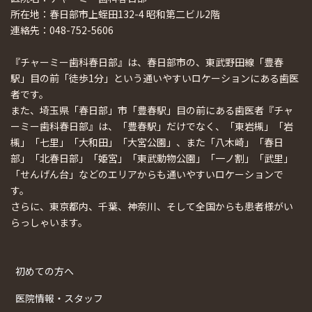
所在地：春日部市上蛭田132-4 昭和第二ビル2階
連絡先：048-752-5606
『チャーミー歯科春日部』は、春日部市の、東武野田線「豊春
駅」目の前「徒歩1分」という通いやすいロケーションにある歯医
者です。
また、埼玉県「春日部」市「豊春駅」目の前にある歯医者『チャ
ーミー歯科春日部』は、「豊春駅」だけでなく、「東岩槻」「岩
槻」「七里」「大和田」「大宮公園」、また「八木崎」「春日
部」「北春日部」「姫宮」「東武動物公園」「一ノ割」「武里」
「せんげん台」などのエリアからも通いやすいロケーションで
す。
さらに、東京都内、千葉、神奈川、そして全国からも患者様がい
らっしゃいます。
初めての方へ
医院情報・スタッフ