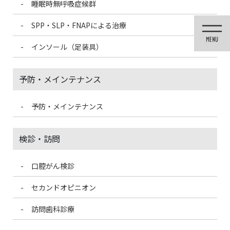
睡眠時無呼吸症候群
コ
ナ
ン
ビ
SPP・SLP・FNAPによる治療
テ
ゲ
ン
ー
インソール（足装具）
ツ
シ
に
ョ
移
ン
予防・メインテナンス
動
に
移
動
予防・メインテナンス
医院ブログ
検診・訪問
口腔がん検診
HOME
医院ブログ
旬のものを取り入れよう！秋野菜
セカンドオピニオン
2022/10/12
訪問歯科診療
医院ブログ