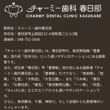
医院名：チャーミー歯科春日部
所在地：春日部市上蛭田132-4 昭和第二ビル2階
連絡先：048-752-5606
『チャーミー歯科春日部』は、春日部市の、東武野田線「豊春
駅」目の前「徒歩1分」という通いやすいロケーションにある歯医
者です。
また、埼玉県「春日部」市「豊春駅」目の前にある歯医者『チャ
ーミー歯科春日部』は、「豊春駅」だけでなく、「東岩槻」「岩
槻」「七里」「大和田」「大宮公園」、また「八木崎」「春日
部」「北春日部」「姫宮」「東武動物公園」「一ノ割」「武里」
「せんげん台」などのエリアからも通いやすいロケーションで
す。
さらに、東京都内、千葉、神奈川、そして全国からも患者様がい
らっしゃいます。