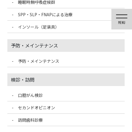
睡眠時無呼吸症候群
コ
ナ
ン
ビ
SPP・SLP・FNAPによる治療
テ
ゲ
ン
ー
インソール（足装具）
ツ
シ
に
ョ
移
ン
予防・メインテナンス
動
に
移
動
予防・メインテナンス
医院ブログ
検診・訪問
口腔がん検診
HOME
医院ブログ
夏の土用の丑の日
セカンドオピニオン
2023/7/30
訪問歯科診療
医院ブログ