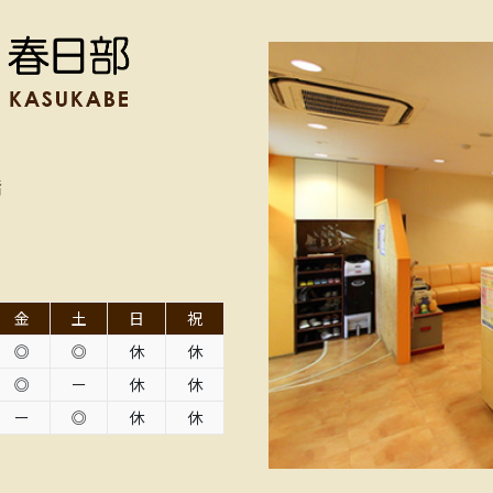
階
金
土
日
祝
◎
◎
休
休
◎
ー
休
休
ー
◎
休
休