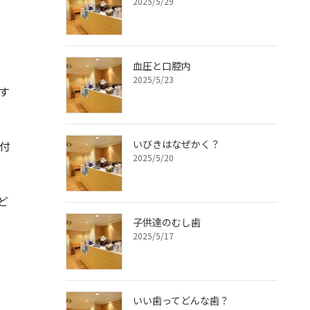
2025/5/29
血圧と口腔内
2025/5/23
す
いびきはなぜかく？
付
2025/5/20
ど
子供達のむし歯
2025/5/17
いい歯ってどんな歯？