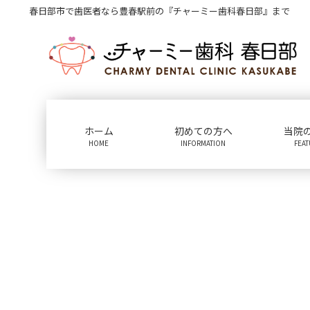
コ
ナ
春日部市で歯医者なら豊春駅前の『チャーミー歯科春日部』まで
ン
ビ
テ
ゲ
ン
ー
ツ
シ
に
ョ
移
ン
動
に
ホーム
初めての方へ
当院
移
HOME
INFORMATION
FEA
動