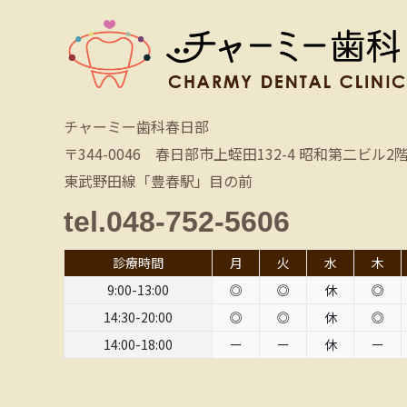
チャーミー歯科春日部
〒344-0046 春日部市上蛭田132-4 昭和第二ビル2
東武野田線「豊春駅」目の前
tel.048-752-5606
診療時間
月
火
水
木
9:00-13:00
◎
◎
休
◎
14:30-20:00
◎
◎
休
◎
14:00-18:00
ー
ー
休
ー