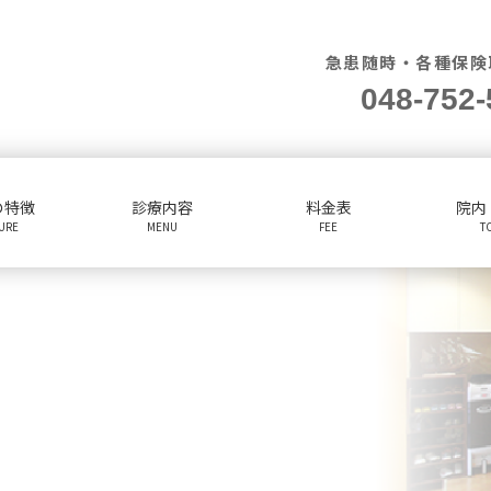
急患随時・各種保険
048-752-
の特徴
診療内容
料金表
院内
TURE
MENU
FEE
T