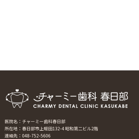
スマーティ矯正をしている中国人歯科医師に対して神奈川歯
科大学の見学ツアーを企画しました
2024/10/29
マウスピース矯正システム「スマーティー（Smartee）」が
日本初上陸
2024/9/11
ホーチミンで1番のインプラント施設を訪問
2024/8/15
医院名：チャーミー歯科春日部
所在地：春日部市上蛭田132-4 昭和第二ビル2階
連絡先：048-752-5606