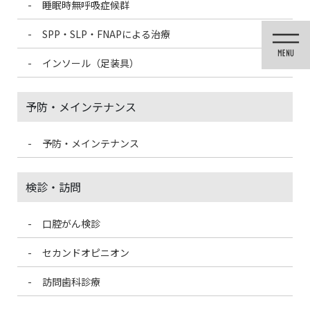
睡眠時無呼吸症候群
コ
ナ
ン
ビ
SPP・SLP・FNAPによる治療
テ
ゲ
ン
ー
インソール（足装具）
ツ
シ
に
ョ
移
ン
予防・メインテナンス
動
に
移
動
予防・メインテナンス
医院ブログ
検診・訪問
口腔がん検診
HOME
医院ブログ
誤嚥性肺炎を防ぐために
セカンドオピニオン
2022/9/12
訪問歯科診療
医院ブログ