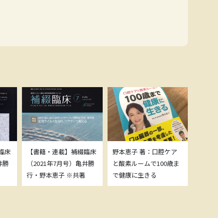
臨床
【書籍・連載】補綴臨床
野本恵子 著：口腔ケア
ボトッ
井勝
（2021年7月号）亀井勝
と酸素ルームで100歳ま
載につ
行・野本恵子 ※共著
で健康に生きる
野本恵