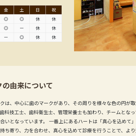
金
土
日
祝
◎
◎
休
休
◎
ー
休
休
ー
◎
休
休
クの由来について
クは、中心に歯のマークがあり、その周りを様々な色の円が取
歯科技工士、歯科衛生士、管理栄養士も加わり、チームとなっ
合いとなっています。 一番上にあるハートは「真心を込めて」
持ち寄り、力を合わせ、真心を込めて診療を行うことで、より