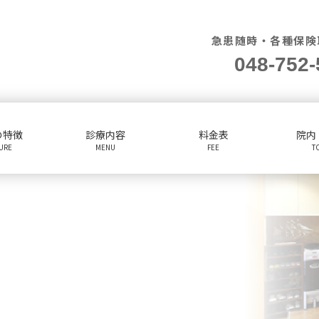
急患随時・各種保険
048-752-
の特徴
診療内容
料金表
院内
TURE
MENU
FEE
T