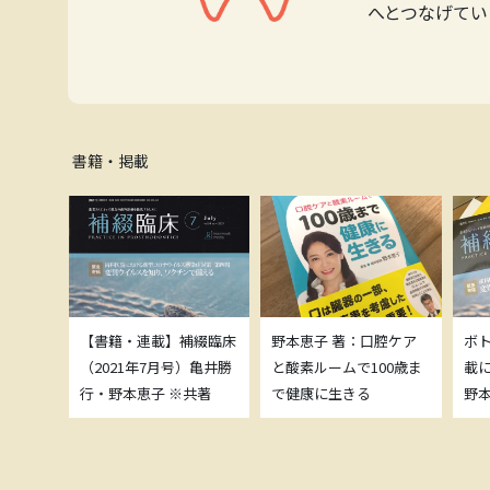
へとつなげてい
書籍・掲載
補綴臨床
【書籍・連載】補綴臨床
野本恵子 著：口腔ケア
ボ
）亀井勝
（2021年7月号）亀井勝
と酸素ルームで100歳ま
載
共著
行・野本恵子 ※共著
で健康に生きる
野