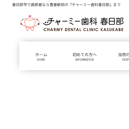
コ
ナ
春日部市で歯医者なら豊春駅前の『チャーミー歯科春日部』まで
ン
ビ
テ
ゲ
ン
ー
ツ
シ
に
ョ
移
ン
動
に
ホーム
初めての方へ
当院
移
HOME
INFORMATION
FEA
動