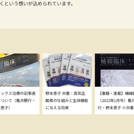
くという想いが込められています。
トックス治療の記事連
野本恵子 共著：高気圧
【書籍・連載】補綴
について（亀井勝行・
酸素の仕組みと生体機能
（2022年1月号）亀
本恵子）
に与える効果
行・野本恵子 ※共著