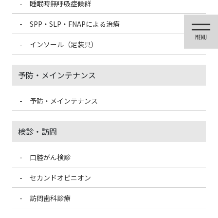
睡眠時無呼吸症候群
コ
ナ
ン
ビ
SPP・SLP・FNAPによる治療
テ
ゲ
ン
ー
インソール（足装具）
ツ
シ
に
ョ
移
ン
予防・メインテナンス
動
に
移
動
予防・メインテナンス
歯科医療情報ブログ
検診・訪問
口腔がん検診
HOME
歯科医療情報ブログ
歯周病と病気の関係
セカンドオピニオン
2021/1/26
訪問歯科診療
歯科医療情報ブログ