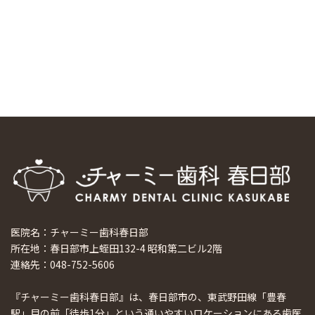
マウスピース矯正システム「スマーティー（Smartee）」が
日本初上陸
2024/9/11
ホーチミンで1番のインプラント施設を訪問
2024/8/15
医院名：チャーミー歯科春日部
所在地：春日部市上蛭田132-4 昭和第二ビル2階
連絡先：048-752-5606
『チャーミー歯科春日部』は、春日部市の、東武野田線「豊春
駅」目の前「徒歩1分」という通いやすいロケーションにある歯医