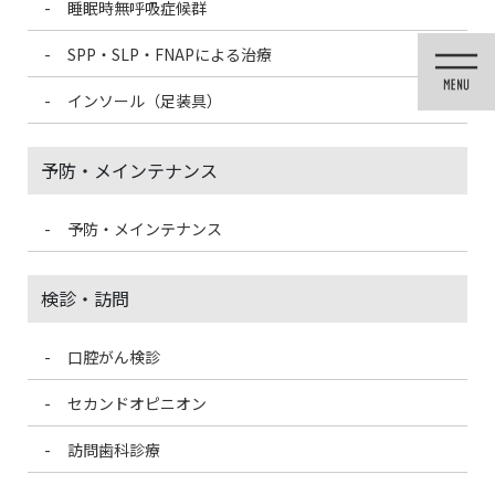
睡眠時無呼吸症候群
コ
ナ
ン
ビ
SPP・SLP・FNAPによる治療
テ
ゲ
ン
ー
インソール（足装具）
ツ
シ
に
ョ
移
ン
予防・メインテナンス
動
に
移
動
予防・メインテナンス
医院ブログ
検診・訪問
口腔がん検診
HOME
医院ブログ
歯ヂカラ探求月間
セカンドオピニオン
2022/9/2
訪問歯科診療
医院ブログ