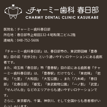
医院名：チャーミー歯科春日部
所在地：春日部市上蛭田132-4 昭和第二ビル2階
連絡先：048-752-5606
『チャーミー歯科春日部』は、春日部市の、東武野田線「豊春
駅」目の前「徒歩1分」という通いやすいロケーションにある歯医
者です。
また、埼玉県「春日部」市「豊春駅」目の前にある歯医者『チャ
ーミー歯科春日部』は、「豊春駅」だけでなく、「東岩槻」「岩
槻」「七里」「大和田」「大宮公園」、また「八木崎」「春日
部」「北春日部」「姫宮」「東武動物公園」「一ノ割」「武里」
「せんげん台」などのエリアからも通いやすいロケーションで
す。
さらに、東京都内、千葉、神奈川、そして全国からも患者様がい
らっしゃいます。