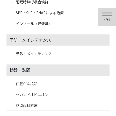
睡眠時無呼吸症候群
コ
ナ
ン
ビ
SPP・SLP・FNAPによる治療
テ
ゲ
ン
ー
インソール（足装具）
ツ
シ
に
ョ
移
ン
予防・メインテナンス
動
に
移
動
予防・メインテナンス
医院ブログ
検診・訪問
口腔がん検診
HOME
医院ブログ
栄養素のおはなし:ビタミンB6
セカンドオピニオン
2022/5/16
訪問歯科診療
医院ブログ