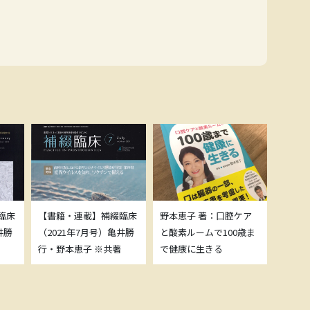
臨床
【書籍・連載】補綴臨床
野本恵子 著：口腔ケア
ボトッ
井勝
（2021年7月号）亀井勝
と酸素ルームで100歳ま
載につ
行・野本恵子 ※共著
で健康に生きる
野本恵