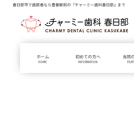
コ
ナ
春日部市で歯医者なら豊春駅前の『チャーミー歯科春日部』まで
ン
ビ
テ
ゲ
ン
ー
ツ
シ
に
ョ
移
ン
動
に
ホーム
初めての方へ
当院
移
HOME
INFORMATION
FEA
動