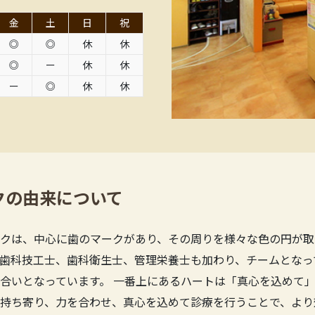
金
土
日
祝
◎
◎
休
休
◎
ー
休
休
ー
◎
休
休
クの由来について
クは、中心に歯のマークがあり、その周りを様々な色の円が取
歯科技工士、歯科衛生士、管理栄養士も加わり、チームとなっ
合いとなっています。 一番上にあるハートは「真心を込めて」
持ち寄り、力を合わせ、真心を込めて診療を行うことで、より