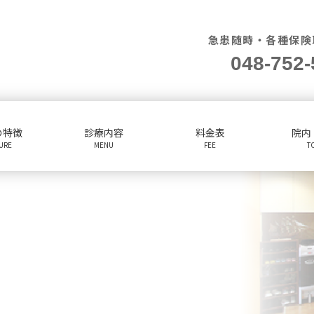
急患随時・各種保険
048-752-
の特徴
診療内容
料金表
院内
TURE
MENU
FEE
T