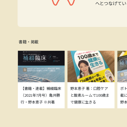
へとつなげてい
書籍・掲載
補綴臨床
【書籍・連載】補綴臨床
野本恵子 著：口腔ケア
ボ
）亀井勝
（2021年7月号）亀井勝
と酸素ルームで100歳ま
載
共著
行・野本恵子 ※共著
で健康に生きる
野