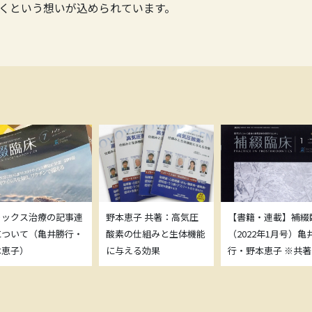
くという想いが込められています。
トックス治療の記事連
野本恵子 共著：高気圧
【書籍・連載】補綴
について（亀井勝行・
酸素の仕組みと生体機能
（2022年1月号）亀
本恵子）
に与える効果
行・野本恵子 ※共著