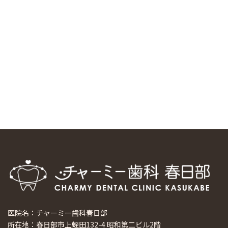
中国からのツアーの一団50人がパルフェクリニックを見学
しました
2024/11/17
スマーティ矯正をしている中国人歯科医師に対して神奈川歯
科大学の見学ツアーを企画しました
2024/10/29
マウスピース矯正システム「スマーティー（Smartee）」が
日本初上陸
2024/9/11
ホーチミンで1番のインプラント施設を訪問
2024/8/15
医院名：チャーミー歯科春日部
所在地：春日部市上蛭田132-4 昭和第二ビル2階