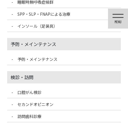
睡眠時無呼吸症候群
コ
ナ
ン
ビ
SPP・SLP・FNAPによる治療
テ
ゲ
ン
ー
インソール（足装具）
ツ
シ
に
ョ
移
ン
予防・メインテナンス
動
に
移
動
予防・メインテナンス
医院ブログ
検診・訪問
口腔がん検診
HOME
医院ブログ
人工甘味料について
セカンドオピニオン
2023/10/10
訪問歯科診療
医院ブログ