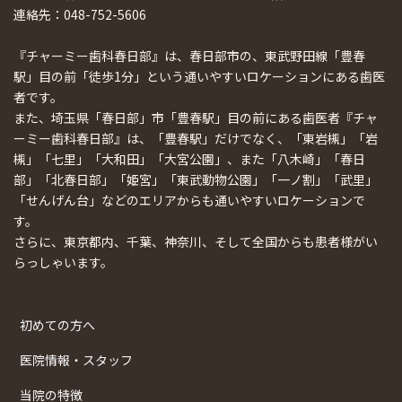
連絡先：048-752-5606
『チャーミー歯科春日部』は、春日部市の、東武野田線「豊春
駅」目の前「徒歩1分」という通いやすいロケーションにある歯医
者です。
また、埼玉県「春日部」市「豊春駅」目の前にある歯医者『チャ
ーミー歯科春日部』は、「豊春駅」だけでなく、「東岩槻」「岩
槻」「七里」「大和田」「大宮公園」、また「八木崎」「春日
部」「北春日部」「姫宮」「東武動物公園」「一ノ割」「武里」
「せんげん台」などのエリアからも通いやすいロケーションで
す。
さらに、東京都内、千葉、神奈川、そして全国からも患者様がい
らっしゃいます。
初めての方へ
医院情報・スタッフ
当院の特徴