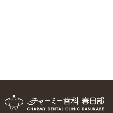
ニューヨーク大学 歯学部に視察に来ました
2025/1/25
中国からのツアーの一団50人がパルフェクリニックを見学
しました
2024/11/17
スマーティ矯正をしている中国人歯科医師に対して神奈川歯
科大学の見学ツアーを企画しました
2024/10/29
マウスピース矯正システム「スマーティー（Smartee）」が
日本初上陸
2024/9/11
ホーチミンで1番のインプラント施設を訪問
2024/8/15