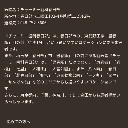
医院名：チャーミー歯科春日部
所在地：春日部市上蛭田132-4 昭和第二ビル2階
連絡先：048-752-5606
『チャーミー歯科春日部』は、春日部市の、東武野田線「豊春
駅」目の前「徒歩1分」という通いやすいロケーションにある歯医
者です。
また、埼玉県「春日部」市「豊春駅」目の前にある歯医者『チャ
ーミー歯科春日部』は、「豊春駅」だけでなく、「東岩槻」「岩
槻」「七里」「大和田」「大宮公園」、また「八木崎」「春日
部」「北春日部」「姫宮」「東武動物公園」「一ノ割」「武里」
「せんげん台」などのエリアからも通いやすいロケーションで
す。
さらに、東京都内、千葉、神奈川、そして全国からも患者様がい
らっしゃいます。
初めての方へ