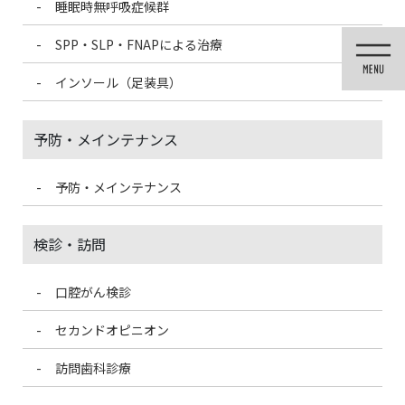
睡眠時無呼吸症候群
コ
ナ
ン
ビ
SPP・SLP・FNAPによる治療
テ
ゲ
ン
ー
インソール（足装具）
ツ
シ
に
ョ
移
ン
予防・メインテナンス
動
に
移
動
予防・メインテナンス
医院ブログ
検診・訪問
口腔がん検診
HOME
医院ブログ
乳酸菌と口腔内の関係
セカンドオピニオン
2022/7/10
訪問歯科診療
医院ブログ