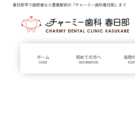
コ
ナ
春日部市で歯医者なら豊春駅前の『チャーミー歯科春日部』まで
ン
ビ
テ
ゲ
ン
ー
ツ
シ
に
ョ
移
ン
動
に
ホーム
初めての方へ
当院
移
HOME
INFORMATION
FEA
動