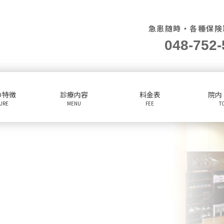
急患随時・各種保険
048-752-
の特徴
診療内容
料金表
院内
TURE
MENU
FEE
T