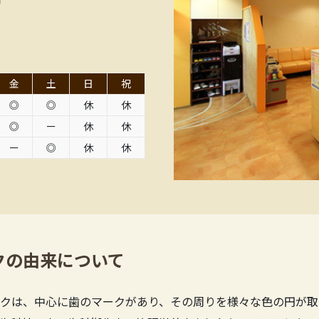
金
土
日
祝
◎
◎
休
休
◎
ー
休
休
ー
◎
休
休
クの由来について
クは、中心に歯のマークがあり、その周りを様々な色の円が取